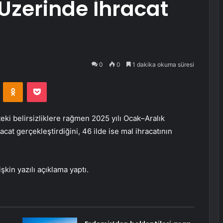
 Üzerinde İhracat
0
0
1 dakika okuma süresi
VKontakte
Odnoklassniki
Pocket
tteki belirsizliklere rağmen 2025 yılı Ocak–Aralık
cat gerçekleştirdiğini, 46 ilde ise mal ihracatının
lişkin yazılı açıklama yaptı.