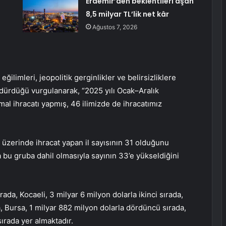
Erdemir’den beklentileri aşan
8,5 milyar TL’lik net kâr
Ağustos 7, 2026
ğilimleri, jeopolitik gerginlikler ve belirsizliklere
dürdüğü vurgulanarak, “2025 yılı Ocak–Aralık
al ihracatı yapmış, 46 ilimizde de ihracatımız
n üzerinde ihracat yapan il sayısının 31 olduğunu
a bu gruba dahil olmasıyla sayının 33’e yükseldiğini
ırada, Kocaeli, 3 milyar 6 milyon dolarla ikinci sırada,
a, Bursa, 1 milyar 882 milyon dolarla dördüncü sırada,
sırada yer almaktadır.