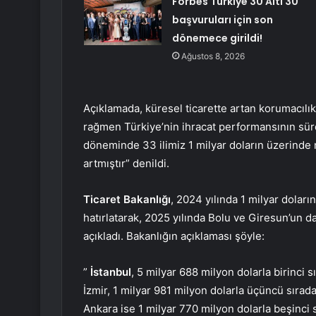
Forbes Türkiye 30 Altı 30
başvuruları için son
dönemece girildi!
Ağustos 8, 2026
Açıklamada, küresel ticarette artan korumacılık e
rağmen Türkiye’nin ihracat performansının sür
döneminde 33 ilimiz 1 milyar doların üzerinde m
artmıştır” denildi.
Ticaret Bakanlığı
, 2024 yılında 1 milyar doları
hatırlatarak, 2025 yılında Bolu ve Giresun’un d
açıkladı. Bakanlığın açıklaması şöyle:
”
İstanbul
, 5 milyar 688 milyon dolarla birinci s
İzmir, 1 milyar 981 milyon dolarla üçüncü sırad
Ankara ise 1 milyar 770 milyon dolarla beşinci 