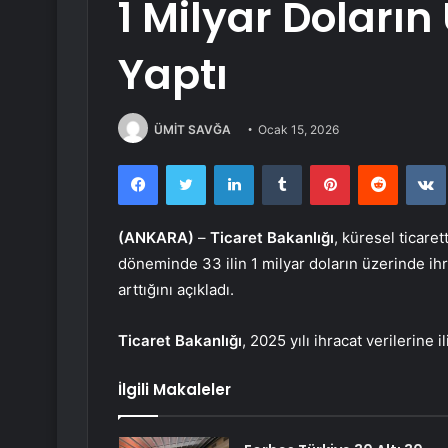
1 Milyar Doların
Yaptı
ÜMİT SAVĞA
Ocak 15, 2026
Facebook
Twitter
LinkedIn
Tumblr
Pinterest
Reddit
(ANKARA)
–
Ticaret Bakanlığı
, küresel ticare
döneminde 33 ilin 1 milyar doların üzerinde ihra
arttığını açıkladı.
Ticaret Bakanlığı
, 2025 yılı ihracat verilerine i
İlgili Makaleler