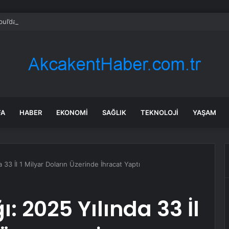
bul’da sır ölüm: 37 yaşındaki kadın savcının evinde ölü bulundu!
FA
HABER
EKONOMI
SAĞLIK
TEKNOLOJI
YAŞAM
a 33 İl 1 Milyar Doların Üzerinde İhracat Yaptı
ı: 2025 Yılında 33 İl