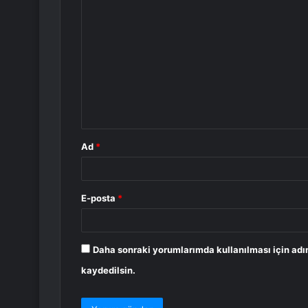
Y
o
r
u
m
*
Ad
*
E-posta
*
Daha sonraki yorumlarımda kullanılması için adı
kaydedilsin.