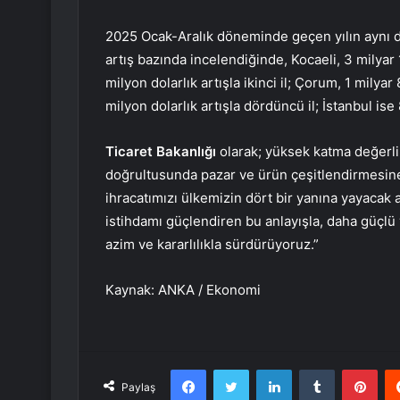
2025 Ocak-Aralık döneminde geçen yılın aynı dö
artış bazında incelendiğinde, Kocaeli, 3 milyar 1
milyon dolarlık artışla ikinci il; Çorum, 1 milya
milyon dolarlık artışla dördüncü il; İstanbul ise
Ticaret Bakanlığı
olarak; yüksek katma değerli,
doğrultusunda pazar ve ürün çeşitlendirmesine y
ihracatımızı ülkemizin dört bir yanına yayacak
istihdamı güçlendiren bu anlayışla, daha güçlü 
azim ve kararlılıkla sürdürüyoruz.”
Kaynak: ANKA / Ekonomi
Facebook
Twitter
LinkedIn
Tumblr
Pint
Paylaş