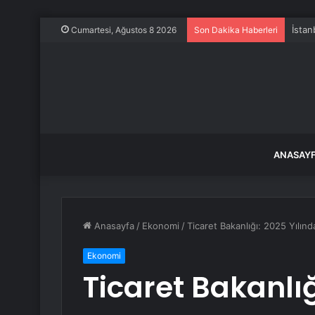
İstan
Cumartesi, Ağustos 8 2026
Son Dakika Haberleri
ANASAY
Anasayfa
/
Ekonomi
/
Ticaret Bakanlığı: 2025 Yılınd
Ekonomi
Ticaret Bakanlığ