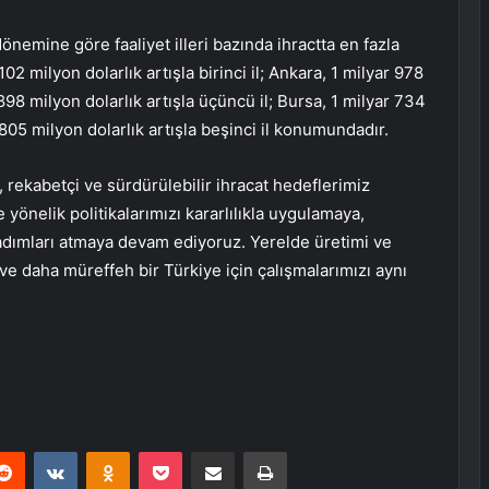
nemine göre faaliyet illeri bazında ihractta en fazla
02 milyon dolarlık artışla birinci il; Ankara, 1 milyar 978
r 898 milyon dolarlık artışla üçüncü il; Bursa, 1 milyar 734
 805 milyon dolarlık artışla beşinci il konumundadır.
 rekabetçi ve sürdürülebilir ihracat hedeflerimiz
önelik politikalarımızı kararlılıkla uygulamaya,
 adımları atmaya devam ediyoruz. Yerelde üretimi ve
ve daha müreffeh bir Türkiye için çalışmalarımızı aynı
erest
Reddit
VKontakte
Odnoklassniki
Pocket
E-Posta ile paylaş
Yazdır