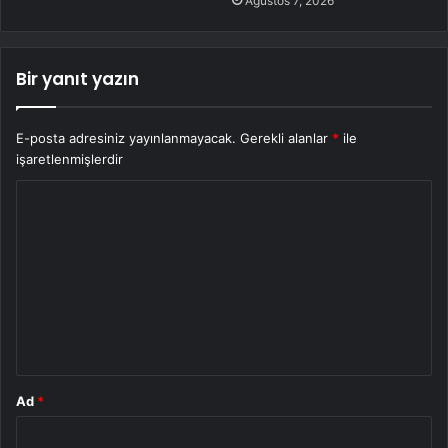
Ağustos 7, 2026
Bir yanıt yazın
E-posta adresiniz yayınlanmayacak.
Gerekli alanlar
*
ile
işaretlenmişlerdir
Y
o
r
u
m
*
Ad
*