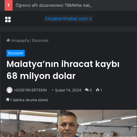
Öğrenci affı düzenlemesi TBMM’de kabul edildi
Menü
Anasayfa
/
Ekonomi
Ekonomi
Malatya’nın ihracat kaybı
68 milyon dolar
HÜSEYİN ERTEKİN
Şubat 14, 2024
0
1
1 dakika okuma süresi