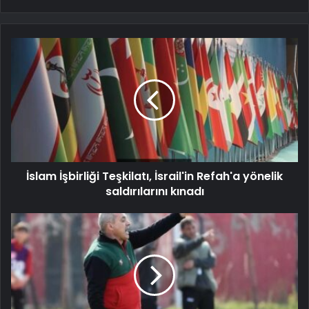
İslam İşbirliği Teşkilatı, İsrail'in Refah'a yönelik
saldırılarını kınadı