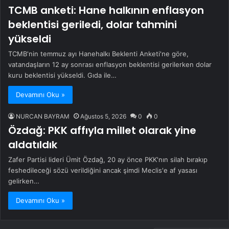
TCMB anketi: Hane halkının enflasyon
beklentisi geriledi, dolar tahmini
yükseldi
TCMB'nin temmuz ayı Hanehalkı Beklenti Anketi'ne göre,
vatandaşların 12 ay sonrası enflasyon beklentisi gerilerken dolar
kuru beklentisi yükseldi. Gıda ile…
Devamını Oku »
NURCAN BAYRAM
Ağustos 5, 2026
0
0
Özdağ: PKK affıyla millet olarak yine
aldatıldık
Zafer Partisi lideri Ümit Özdağ, 20 ay önce PKK'nın silah bırakıp
feshedileceği sözü verildiğini ancak şimdi Meclis'e af yasası
gelirken…
Devamını Oku »