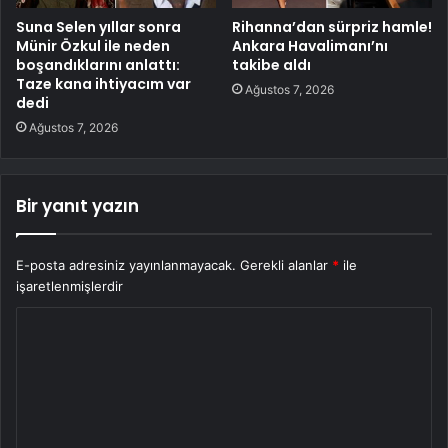
Suna Selen yıllar sonra
Rihanna’dan sürpriz hamle!
Münir Özkul ile neden
Ankara Havalimanı’nı
boşandıklarını anlattı:
takibe aldı
Taze kana ihtiyacım var
Ağustos 7, 2026
dedi
Ağustos 7, 2026
Bir yanıt yazın
E-posta adresiniz yayınlanmayacak.
Gerekli alanlar
*
ile
işaretlenmişlerdir
Y
o
r
u
m