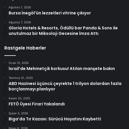
Ağustos 7, 2026
Bursa İnegöl’ün lezzetleri vitrine çıkıyor
Ağustos 7, 2026
Gloria Hotels & Resorts, Ödüllü bar Panda & Sons ile
unutulmaz bir Miksoloji Gecesine İmza Attı
Rastgele Haberler
Ocak 15, 2026
İsrail’de Mehmetçik korkusu! Atılan manşete bakın
Temmuz 31, 2025
ABD Hazinesi üçüncü çeyrekte 1 trilyon dolardan fazla
borçlanmayı planlıyor
Kasım 20, 2025
FETÖ Üyesi Firari Yakalandı
Şubat 4, 2026
Biga’da Tır Kazası: Sürücü Hayatını Kaybetti
Nisan 8, 2026