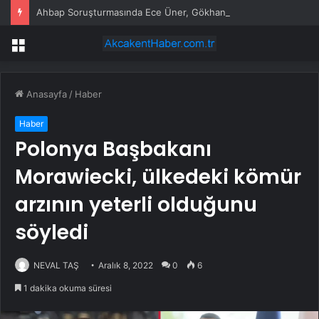
Ahbap Soruşturmasında Ece Üner, Gökhan Özoğuz ve Öykü Serter Tanık Olarak İfade Vermek Üzere Adliyeye Geldi
Menü
Anasayfa
/
Haber
Haber
Polonya Başbakanı
Morawiecki, ülkedeki kömür
arzının yeterli olduğunu
söyledi
NEVAL TAŞ
Aralık 8, 2022
0
6
1 dakika okuma süresi