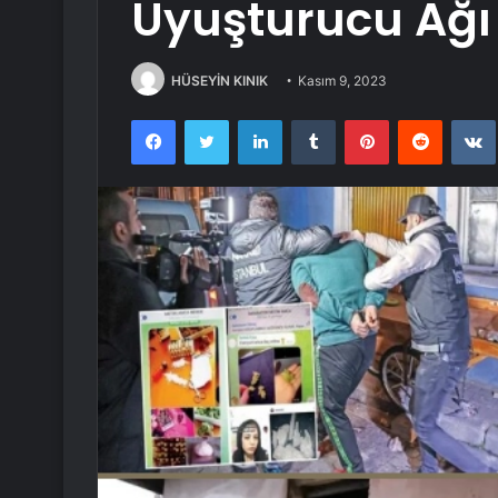
Uyuşturucu Ağı 
HÜSEYİN KINIK
Kasım 9, 2023
Facebook
Twitter
LinkedIn
Tumblr
Pinterest
Reddit