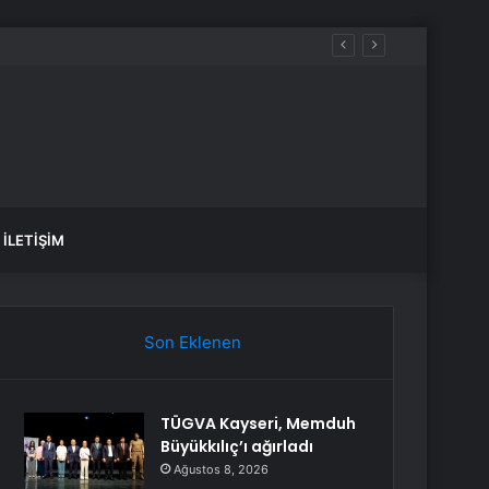
AK Parti Genel Başkan Yardımcısı Yayman: “Sel afetini yaşayan tüm vatandaşlarımız müsterih olsunlar, zararları karşılanacaktır”
İLETIŞIM
Son Eklenen
TÜGVA Kayseri, Memduh
Büyükkılıç’ı ağırladı
Ağustos 8, 2026