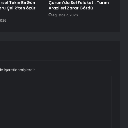
sel Tekin BirGün
Çorum’da Sel Felaketi: Tarım
bru Çelik’ten özür
Arazileri Zarar Gördü
Ağustos 7, 2026
2026
le işaretlenmişlerdir