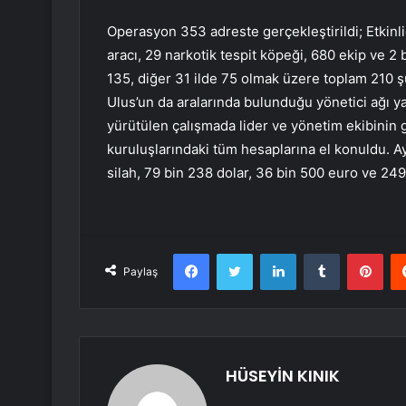
Operasyon 353 adreste gerçekleştirildi; Etkinli
aracı, 29 narkotik tespit köpeği, 680 ekip ve 2
135, diğer 31 ilde 75 olmak üzere toplam 210 ş
Ulus’un da aralarında bulunduğu yönetici ağı y
yürütülen çalışmada lider ve yönetim ekibinin g
kuruluşlarındaki tüm hesaplarına el konuldu. A
silah, 79 bin 238 dolar, 36 bin 500 euro ve 249 
Facebook
Twitter
LinkedIn
Tumblr
Pint
Paylaş
HÜSEYİN KINIK