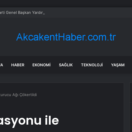
FA
HABER
EKONOMI
SAĞLIK
TEKNOLOJI
YAŞAM
urucu Ağı Çökertildi
syonu ile