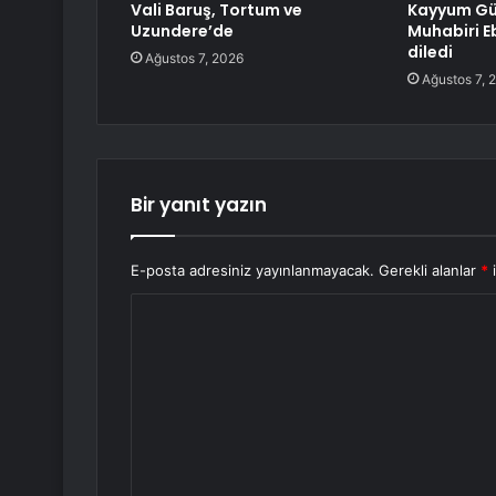
Vali Baruş, Tortum ve
Kayyum Gür
Uzundere’de
Muhabiri E
diledi
Ağustos 7, 2026
Ağustos 7, 
Bir yanıt yazın
E-posta adresiniz yayınlanmayacak.
Gerekli alanlar
*
i
Y
o
r
u
m
*