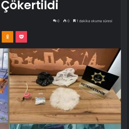
Çökertildi
0
0
1 dakika okuma süresi
VKontakte
Odnoklassniki
Pocket