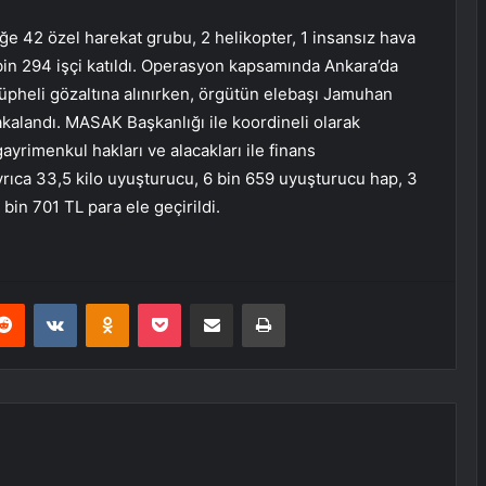
ğe 42 özel harekat grubu, 2 helikopter, 1 insansız hava
 bin 294 işçi katıldı. Operasyon kapsamında Ankara’da
üpheli gözaltına alınırken, örgütün elebaşı Jamuhan
akalandı. MASAK Başkanlığı ile koordineli olarak
ayrimenkul hakları ve alacakları ile finans
yrıca 33,5 kilo uyuşturucu, 6 bin 659 uyuşturucu hap, 3
bin 701 TL para ele geçirildi.
erest
Reddit
VKontakte
Odnoklassniki
Pocket
E-Posta ile paylaş
Yazdır