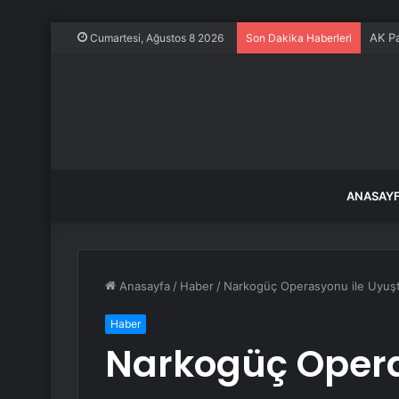
Cumartesi, Ağustos 8 2026
Son Dakika Haberleri
ANASAY
Anasayfa
/
Haber
/
Narkogüç Operasyonu ile Uyuşt
Haber
Narkogüç Opera