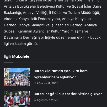
dönümünde Antalya’da düzenlenen Sema Töreni ile anıldı.
Antalya Büyükşehir Belediyesi Kültür ve Sosyal İşler Daire
Başkanlığı, Antalya Valiliği, İl Kültür ve Turizm Müdürlüğü,
Akdeniz Konya Halk Federasyonu, Antalya Konyalılar
Derneği, Konya Sanayici ve İş İnsanları Derneği Antalya
Şubesi, Karaman Ayrancılar Kültür Yardımlaşma ve
Dayanışma Derneği işbirliğiyle düzenlenen etkinlik büyük
ilgi ve katılım gördü. .
İlgili Makaleler
Bursa Yıldırım’da çocuklar hem
öğreniyor hem eğleniyor
Ağustos 8, 2026
Bursa İnegöl’ün lezzetleri vitrine çıkıyor
Ağustos 7, 2026