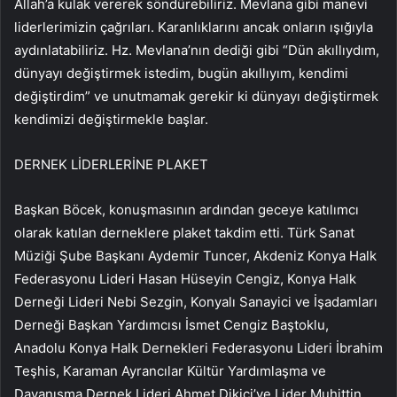
Allah’a kulak vererek söndürebiliriz. Mevlana gibi manevi
liderlerimizin çağrıları. Karanlıklarını ancak onların ışığıyla
aydınlatabiliriz. Hz. Mevlana’nın dediği gibi “Dün akıllıydım,
dünyayı değiştirmek istedim, bugün akıllıyım, kendimi
değiştirdim” ve unutmamak gerekir ki dünyayı değiştirmek
kendimizi değiştirmekle başlar.
DERNEK LİDERLERİNE PLAKET
Başkan Böcek, konuşmasının ardından geceye katılımcı
olarak katılan derneklere plaket takdim etti. Türk Sanat
Müziği Şube Başkanı Aydemir Tuncer, Akdeniz Konya Halk
Federasyonu Lideri Hasan Hüseyin Cengiz, Konya Halk
Derneği Lideri Nebi Sezgin, Konyalı Sanayici ve İşadamları
Derneği Başkan Yardımcısı İsmet Cengiz Baştoklu,
Anadolu Konya Halk Dernekleri Federasyonu Lideri İbrahim
Teşhis, Karaman Ayrancılar Kültür Yardımlaşma ve
Dayanışma Dernek Lideri Ahmet Dikici’ye Lider Muhittin