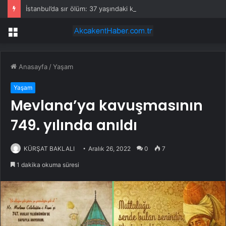
İstanbul’da sır ölüm: 37 yaşındaki kadın savcının evinde ölü bulundu!
Menü
Anasayfa
/
Yaşam
Yaşam
Mevlana’ya kavuşmasının
749. yılında anıldı
KÜRŞAT BAKLALI
Aralık 26, 2022
0
7
1 dakika okuma süresi