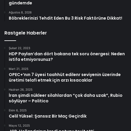
gündemde
Ağustos 8, 2026
Böbreklerinizi Tehdit Eden Bu 3 Risk Faktörüne Dikkat!
Rastgele Haberler
Şubat 22, 2023
HDP Paylan’dan dört bakana tek soru önergesi: Neden
istifa etmiyorsunuz?
Mart 21, 2025
OPEC+’nın 7 üyesi taahhüt edilenr seviyenin üzerinde
üretimi telafi etmek için arzı kısacaklar
Haziran 26, 2025
İran şimdi nükleer silahlardan “çok daha uzak”, Rubio
söylüyor – Politico
Ekim 6, 2025
Celil Yüksel: Şanssız Bir Maç Geçirdik
Mayıs 12, 2025