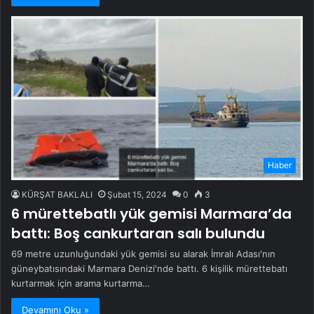
Haber
KÜRŞAT BAKLALI
Şubat 15, 2024
0
3
6 mürettebatlı yük gemisi Marmara’da
battı: Boş cankurtaran salı bulundu
69 metre uzunluğundaki yük gemisi su alarak İmralı Adası'nın
güneybatısındaki Marmara Denizi'nde battı. 6 kişilik mürettebatı
kurtarmak için arama kurtarma…
Devamını Oku »