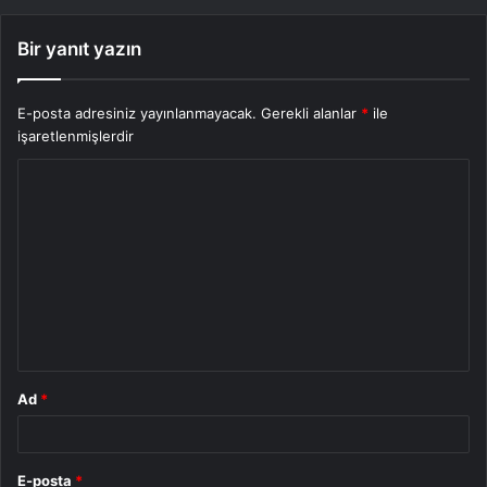
Bir yanıt yazın
E-posta adresiniz yayınlanmayacak.
Gerekli alanlar
*
ile
işaretlenmişlerdir
Y
o
r
u
m
*
Ad
*
E-posta
*