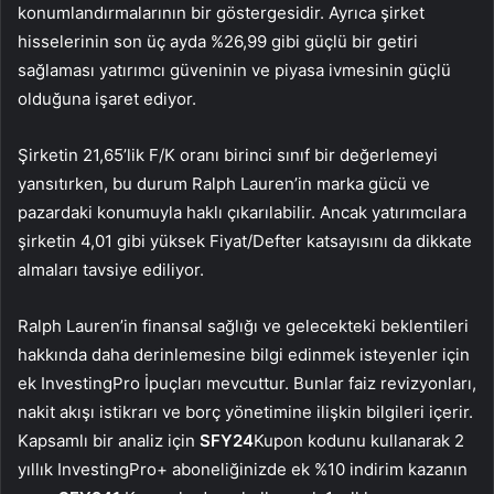
konumlandırmalarının bir göstergesidir. Ayrıca şirket
hisselerinin son üç ayda %26,99 gibi güçlü bir getiri
sağlaması yatırımcı güveninin ve piyasa ivmesinin güçlü
olduğuna işaret ediyor.
Şirketin 21,65’lik F/K oranı birinci sınıf bir değerlemeyi
yansıtırken, bu durum Ralph Lauren’in marka gücü ve
pazardaki konumuyla haklı çıkarılabilir. Ancak yatırımcılara
şirketin 4,01 gibi yüksek Fiyat/Defter katsayısını da dikkate
almaları tavsiye ediliyor.
Ralph Lauren’in finansal sağlığı ve gelecekteki beklentileri
hakkında daha derinlemesine bilgi edinmek isteyenler için
ek InvestingPro İpuçları mevcuttur. Bunlar faiz revizyonları,
nakit akışı istikrarı ve borç yönetimine ilişkin bilgileri içerir.
Kapsamlı bir analiz için
SFY24
Kupon kodunu kullanarak 2
yıllık InvestingPro+ aboneliğinizde ek %10 indirim kazanın