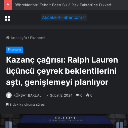
Böbreklerinizi Tehdit Eden Bu 3 Risk Faktörüne Dikkat!
Menü
Anasayfa
/
Ekonomi
Ekonomi
Kazanç çağrısı: Ralph Lauren
üçüncü çeyrek beklentilerini
aştı, genişlemeyi planlıyor
KÜRŞAT BAKLALI
Şubat 8, 2024
0
0
3 dakika okuma süresi