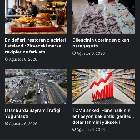
En değerli restoran zincirleri
Dilencinin üzerinden çıkan
listelendi: Zirvedeki marka
para şaşırttı
rakiplerine fark attı
Ağustos 6, 2026
Ağustos 6, 2026
İstanbul’da Bayram Trafiği
TCMB anketi: Hane halkının
Yoğunlaştı
enflasyon beklentisi geriledi,
dolar tahmini yükseldi
Ağustos 6, 2026
Ağustos 6, 2026