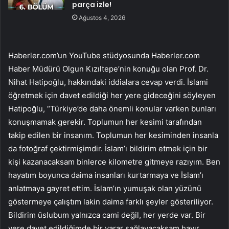
parça izle!
Ağustos 4, 2026
Haberler.com’un YouTube stüdyosunda Haberler.com
Haber Müdürü Olgun Kızıltepe’nin konuğu olan Prof. Dr.
Nihat Hatipoğlu, hakkındaki iddialara cevap verdi. İslami
öğretmek için davet edildiği her yere gideceğini söyleyen
Hatipoğlu, “Türkiye’de daha önemli konular varken bunları
konuşmamak gerekir. Toplumun her kesimi tarafından
takip edilen bir insanım. Toplumun her kesiminden insanla
da fotoğraf çektirmişimdir. İslam’ı bildirim etmek için bir
kişi kazanacaksam binlerce kilometre gitmeye razıyım. Ben
hayatım boyunca daima insanları kurtarmaya ve İslam’ı
anlatmaya gayret ettim. İslam’ın yumuşak olan yüzünü
göstermeye çalıştım lakin daima farklı şeyler gösteriliyor.
Bildirim üslubum yalnızca cami değil, her yerde var. Bir
yere davet edildiğimde bir yarar sağlayacaksam hayır