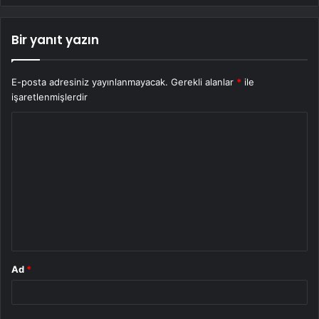
Bir yanıt yazın
E-posta adresiniz yayınlanmayacak.
Gerekli alanlar
*
ile
işaretlenmişlerdir
Y
o
r
u
m
*
Ad
*