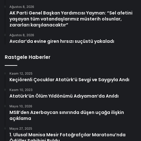
Ağustos 8, 2026
AK Parti Genel Başkan Yardımcısı Yayman: “Sel afetini
yaşayan tüm vatandaşlarımız müsterih olsunlar,
zararları karşılanacaktır”
Ağustos 8, 2026
Avcılar’da evine giren hırsızı suçüstü yakaladı
Rastgele Haberler
Kasım 12, 2025
Keçiörenli Çocuklar Atatürk’ü Sevgi ve Saygıyla Andı
Kasım 10, 2023
Atatürk’ün Ölüm Yıldönümü Adıyaman’da Anıldı
Mayıs 10, 2026
MSB’den Azerbaycan sınırında düşen uçağa ilişkin
açıklama
Mayıs 27, 2025
1. Ulusal Manisa Mesir Fotoğrafçılar Maratonu’nda
Ödüller Sahibini Buldu