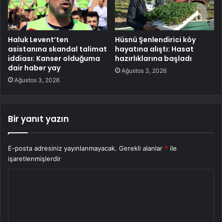
Haluk Levent’ten
Hüsnü Şenlendirici köy
asistanına skandal talimat
hayatına alıştı: Hasat
iddiası: Kanser olduğuma
hazırlıklarına başladı
dair haber yay
Ağustos 3, 2026
Ağustos 3, 2026
Bir yanıt yazın
E-posta adresiniz yayınlanmayacak.
Gerekli alanlar
*
ile
işaretlenmişlerdir
Y
o
r
u