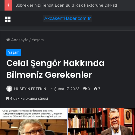
Böbreklerinizi Tehdit Eden Bu 3 Risk Faktörüne Dikkat!
Menü
Anasayfa
/
Yaşam
Yaşam
Celal Şengör Hakkında
Bilmeniz Gerekenler
HÜSEYİN ERTEKİN
Şubat 17, 2023
0
7
4 dakika okuma süresi