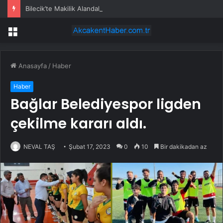
Bilecik’te Makilik Alandaki Yangın Kontrol Altına Alındı
Menü
Anasayfa
/
Haber
Haber
Bağlar Belediyespor ligden
çekilme kararı aldı.
NEVAL TAŞ
Şubat 17, 2023
0
10
Bir dakikadan az