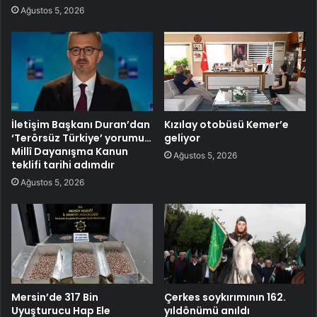
Ağustos 5, 2026
İletişim Başkanı Duran’dan
Kızılay otobüsü Kemer’e
‘Terörsüz Türkiye’ yorumu…
geliyor
Millî Dayanışma Kanun
Ağustos 5, 2026
teklifi tarihi adımdır
Ağustos 5, 2026
Mersin’de 317 Bin
Çerkes soykırımının 162.
Uyuşturucu Hap Ele
yıldönümü anıldı