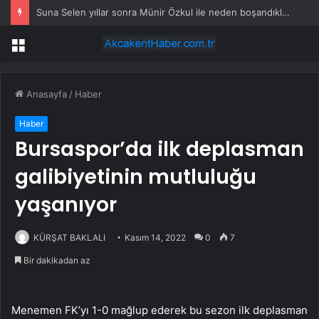
Suna Selen yıllar sonra Münir Özkul ile neden boşandıklarını anlattı: Taze kana ihtiyacım var dedi
Menü
Anasayfa
/
Haber
Haber
Bursaspor’da ilk deplasman
galibiyetinin mutluluğu
yaşanıyor
KÜRŞAT BAKLALI
Kasım 14, 2022
0
7
Bir dakikadan az
Menemen FK’yı 1-0 mağlup ederek bu sezon ilk deplasman