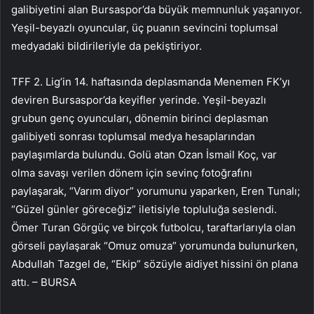
galibiyetini alan Bursaspor’da büyük memnunluk yaşanıyor.
Yeşil-beyazlı oyuncular, üç puanın sevincini toplumsal
medyadaki bildirileriyle da pekiştiriyor.
TFF 2. Lig’in 14. haftasında deplasmanda Menemen FK’yı
deviren Bursaspor’da keyifler yerinde. Yeşil-beyazlı
grubun genç oyuncuları, dönemin birinci deplasman
galibiyeti sonrası toplumsal medya hesaplarından
paylaşımlarda bulundu. Golü atan Ozan İsmail Koç, var
olma savaşı verilen dönem için sevinç fotoğrafını
paylaşarak, “Varım diyor” yorumunu yaparken, Eren Tunalı;
“Güzel günler göreceğiz” iletisiyle topluluğa seslendi.
Ömer Turan Görgüç ve birçok futbolcu, taraftarlarıyla olan
görseli paylaşarak “Omuz omuza” yorumunda bulunurken,
Abdullah Tazgel de, “Ekip” sözüyle aidiyet hissini ön plana
attı. – BURSA