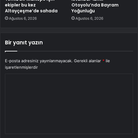
ekipler bu kez
Otoyolu’nda Bayram
Altayçeşme’de sahada
Yoğunluğu
Ağustos 6, 2026
Ağustos 6, 2026
Bir yanıt yazın
E-posta adresiniz yayınlanmayacak.
Gerekli alanlar
*
ile
işaretlenmişlerdir
Y
o
r
u
m
*