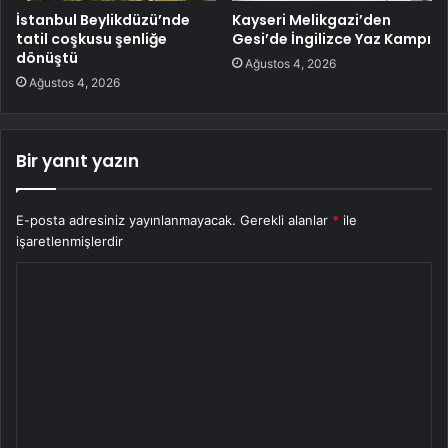
İstanbul Beylikdüzü’nde
Kayseri Melikgazi’den
tatil coşkusu şenliğe
Gesi’de İngilizce Yaz Kampı
dönüştü
Ağustos 4, 2026
Ağustos 4, 2026
Bir yanıt yazın
E-posta adresiniz yayınlanmayacak.
Gerekli alanlar
*
ile
işaretlenmişlerdir
Y
o
r
u
m
*