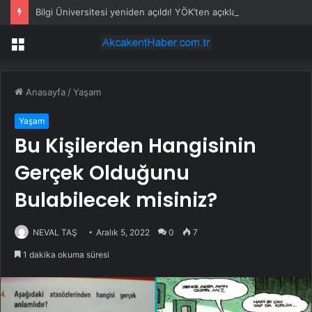
Bilgi Üniversitesi yeniden açıldı! YÖK’ten açıklama geldi, öğrenciler kutlama yaptı
Menü
Anasayfa
/
Yaşam
Yaşam
Bu Kişilerden Hangisinin
Gerçek Olduğunu
Bulabilecek misiniz?
NEVAL TAŞ
Aralık 5, 2022
0
7
1 dakika okuma süresi