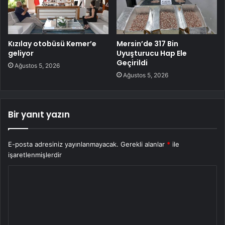
Kızılay otobüsü Kemer’e
Mersin’de 317 Bin
geliyor
Uyuşturucu Hap Ele
Geçirildi
Ağustos 5, 2026
Ağustos 5, 2026
Bir yanıt yazın
E-posta adresiniz yayınlanmayacak.
Gerekli alanlar
*
ile
işaretlenmişlerdir
Y
o
r
u