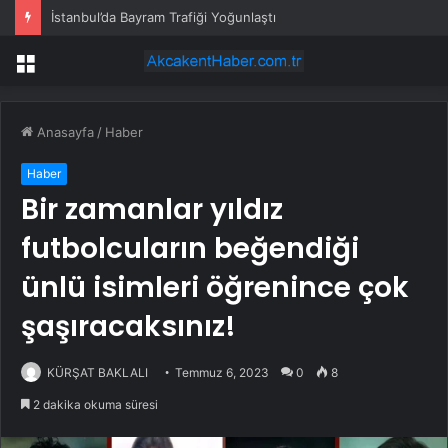
İstanbul’da Bayram Trafiği Yoğunlaştı
Menü
Anasayfa
/
Haber
Haber
Bir zamanlar yıldız
futbolcuların beğendiği
ünlü isimleri öğrenince çok
şaşıracaksınız!
KÜRŞAT BAKLALI
Temmuz 6, 2023
0
8
2 dakika okuma süresi