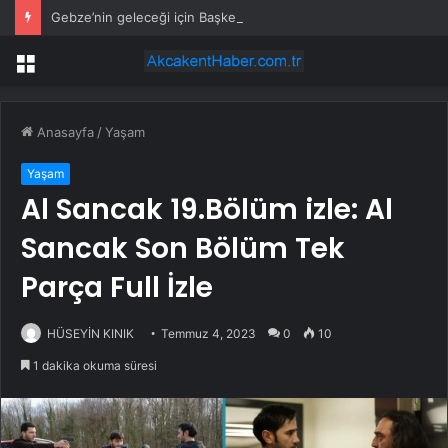
Gebze’nin geleceği için Başkent’te güçlü temaslar
Menü
Anasayfa
/
Yaşam
Yaşam
Al Sancak 19.Bölüm izle: Al
Sancak Son Bölüm Tek
Parça Full İzle
HÜSEYİN KINIK
Temmuz 4, 2023
0
10
1 dakika okuma süresi