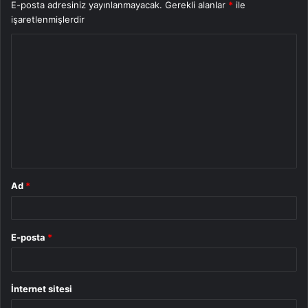
E-posta adresiniz yayınlanmayacak.
Gerekli alanlar
*
ile
işaretlenmişlerdir
Y
o
r
u
m
*
Ad
*
E-posta
*
İnternet sitesi