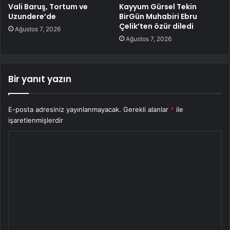
Vali Baruş, Tortum ve
Kayyum Gürsel Tekin
Uzundere’de
BirGün Muhabiri Ebru
Çelik’ten özür diledi
Ağustos 7, 2026
Ağustos 7, 2026
Bir yanıt yazın
E-posta adresiniz yayınlanmayacak.
Gerekli alanlar
*
ile
işaretlenmişlerdir
Y
o
r
u
m
*