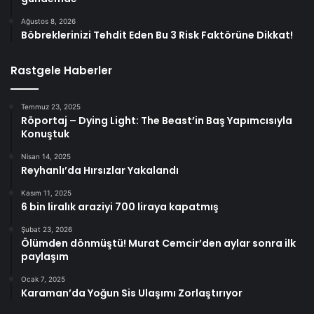
Ağustos 8, 2026
Böbreklerinizi Tehdit Eden Bu 3 Risk Faktörüne Dikkat!
Rastgele Haberler
Temmuz 23, 2025
Röportaj – Dying Light: The Beast’in Baş Yapımcısıyla
Konuştuk
Nisan 14, 2025
Reyhanlı’da Hırsızlar Yakalandı
Kasım 11, 2025
6 bin liralık araziyi 700 liraya kapatmış
Şubat 23, 2026
Ölümden dönmüştü! Murat Cemcir’den aylar sonra ilk
paylaşım
Ocak 7, 2025
Karaman’da Yoğun Sis Ulaşımı Zorlaştırıyor