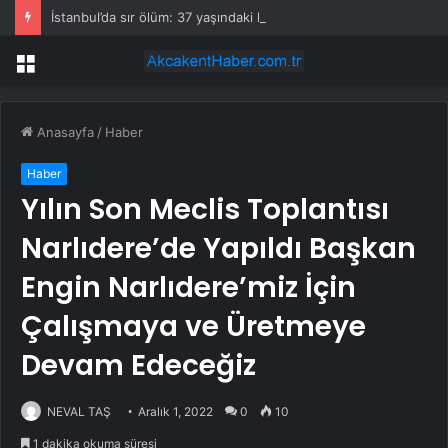
İstanbul’da sır ölüm: 37 yaşındaki kadın savcının evinde ölü bulundu!
Menü
Anasayfa
/
Haber
Haber
Yılın Son Meclis Toplantısı
Narlıdere’de Yapıldı Başkan
Engin Narlıdere’miz İçin
Çalışmaya ve Üretmeye
Devam Edeceğiz
NEVAL TAŞ
Aralık 1, 2022
0
10
1 dakika okuma süresi