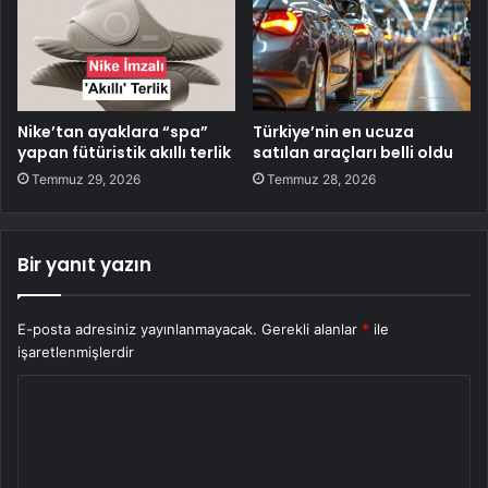
Nike’tan ayaklara “spa”
Türkiye’nin en ucuza
yapan fütüristik akıllı terlik
satılan araçları belli oldu
Temmuz 29, 2026
Temmuz 28, 2026
Bir yanıt yazın
E-posta adresiniz yayınlanmayacak.
Gerekli alanlar
*
ile
işaretlenmişlerdir
Y
o
r