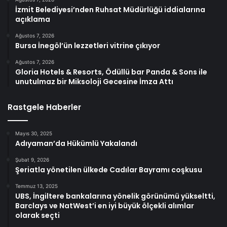
İzmit Belediyesi’nden Ruhsat Müdürlüğü iddialarına
açıklama
Ağustos 7, 2026
Bursa İnegöl’ün lezzetleri vitrine çıkıyor
Ağustos 7, 2026
Gloria Hotels & Resorts, Ödüllü bar Panda & Sons ile
unutulmaz bir Miksoloji Gecesine İmza Attı
Rastgele Haberler
Mayıs 30, 2025
Adıyaman’da Hükümlü Yakalandı
Şubat 9, 2026
Şeriatla yönetilen ülkede Cadılar Bayramı coşkusu
Temmuz 13, 2025
UBS, İngiltere bankalarına yönelik görünümü yükseltti,
Barclays ve NatWest’i en iyi büyük ölçekli alımlar
olarak seçti