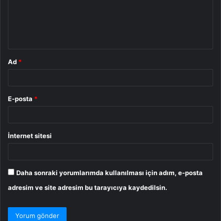
u
m
*
Ad
*
E-posta
*
İnternet sitesi
Daha sonraki yorumlarımda kullanılması için adım, e-posta
adresim ve site adresim bu tarayıcıya kaydedilsin.