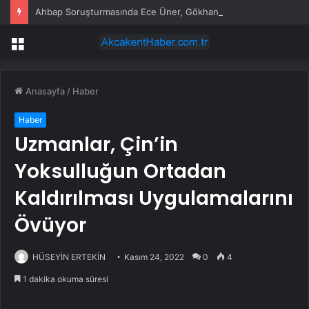
Ahbap Soruşturmasında Ece Üner, Gökhan Özoğuz ve Öykü Serter Tanık Olarak İfade Vermek Üzere Adliyeye Geldi
Menü
Anasayfa
/
Haber
Haber
Uzmanlar, Çin’in
Yoksulluğun Ortadan
Kaldırılması Uygulamalarını
Övüyor
HÜSEYİN ERTEKİN
Kasım 24, 2022
0
4
1 dakika okuma süresi