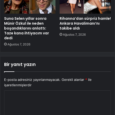
Suna Selen yıllar sonra
Rihanna’dan sürpriz hamle!
Münir Özkul ile neden
Ankara Havalimanı’nı
boşandıklarını anlattı:
takibe aldı
Taze kana ihtiyacım var
Ağustos 7, 2026
dedi
Ağustos 7, 2026
Bir yanıt yazın
E-posta adresiniz yayınlanmayacak.
Gerekli alanlar
*
ile
işaretlenmişlerdir
Y
o
r