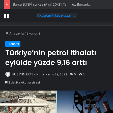
Bursa BUSKİ su kesintisi! 20-21 Temmuz Bursa’da su kesintisi ne zaman bitecek, sular ne zaman gelecek?
Menü
Anasayfa
/
Ekonomi
Ekonomi
Türkiye’nin petrol ithalatı
eylülde yüzde 9,16 arttı
HÜSEYİN ERTEKİN
Kasım 29, 2022
0
5
2 dakika okuma süresi