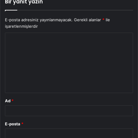
Bir yanıt yazın
E-posta adresiniz yayınlanmayacak.
Gerekli alanlar
*
ile
işaretlenmişlerdir
Y
o
r
u
m
*
Ad
*
E-posta
*