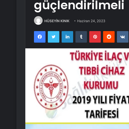
güçlendirilmeli
HÜSEYİN KINIK
Haziran 24, 2023
Facebook
Twitter
LinkedIn
Tumblr
Pinterest
Reddit