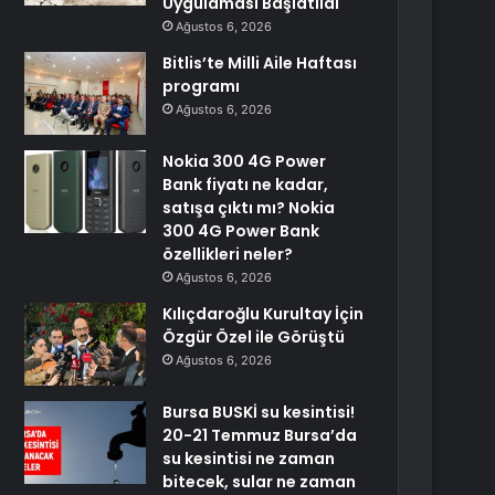
Uygulaması Başlatıldı
Ağustos 6, 2026
Bitlis’te Milli Aile Haftası
programı
Ağustos 6, 2026
Nokia 300 4G Power
Bank fiyatı ne kadar,
satışa çıktı mı? Nokia
300 4G Power Bank
özellikleri neler?
Ağustos 6, 2026
Kılıçdaroğlu Kurultay İçin
Özgür Özel ile Görüştü
Ağustos 6, 2026
Bursa BUSKİ su kesintisi!
20-21 Temmuz Bursa’da
su kesintisi ne zaman
bitecek, sular ne zaman