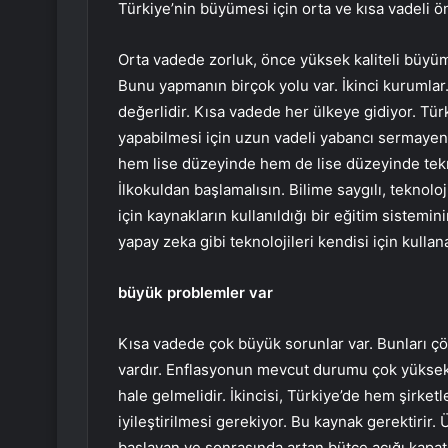
Türkiye’nin büyümesi için orta ve kısa vadeli ö
Orta vadede zorluk, önce yüksek kaliteli büyü
Bunu yapmanın birçok yolu var. İkinci kurumlar
değerlidir. Kısa vadede her ülkeye gidiyor. Tür
yapabilmesi için uzun vadeli yabancı sermayen
hem lise düzeyinde hem de lise düzeyinde tekno
İlkokuldan başlamalısın. Bilime saygılı, teknoloj
için kaynakların kullanıldığı bir eğitim sistemi
yapay zeka gibi teknolojileri kendisi için kulla
büyük problemler var
Kısa vadede çok büyük sorunlar var. Bunları çöz
vardır. Enflasyonun mevcut durumu çok yüksek v
hale gelmelidir. İkincisi, Türkiye’de hem şirk
iyileştirilmesi gerekiyor. Bu kaynak gerektiri
başlayan ve sonrasında artan bütçe açığı kapatı