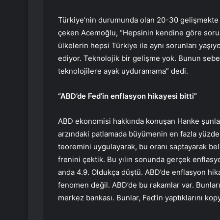
Türkiye’nin durumunda olan 20-30 gelişmekte 
çeken Acemoğlu, “Hepsinin kendine göre sorunl
ülkelerin hepsi Türkiye ile aynı sorunları yaşıy
ediyor. Teknolojik bir gelişme yok. Bunun sebe
teknolojilere ayak uyduramama” dedi.
“ABD’de Fed’in enflasyon hikayesi bitti”
ABD ekonomisi hakkında konuşan Hanke şunları 
arzındaki patlamada büyümenin en fazla yüzde 9
teoremini uygulayarak, bu oranı saptayarak bel
frenini çektik. Bu yılın sonunda gerçek enflas
anda 4.9. Oldukça düştü. ABD’de enflasyon hika
fenomen değil. ABD’de bu rakamlar var. Bunların
merkez bankası. Bunlar, Fed’in yaptıklarını kop