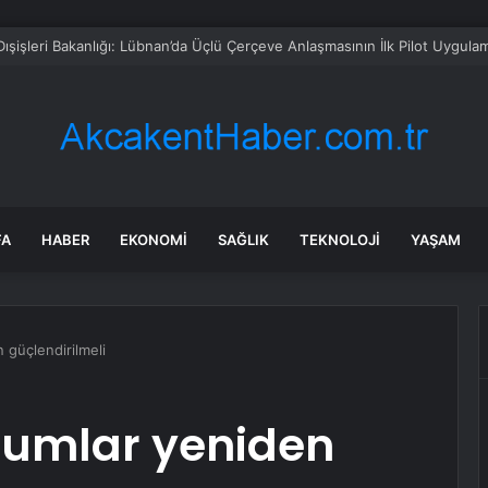
’te Milli Aile Haftası programı
FA
HABER
EKONOMI
SAĞLIK
TEKNOLOJI
YAŞAM
 güçlendirilmeli
rumlar yeniden