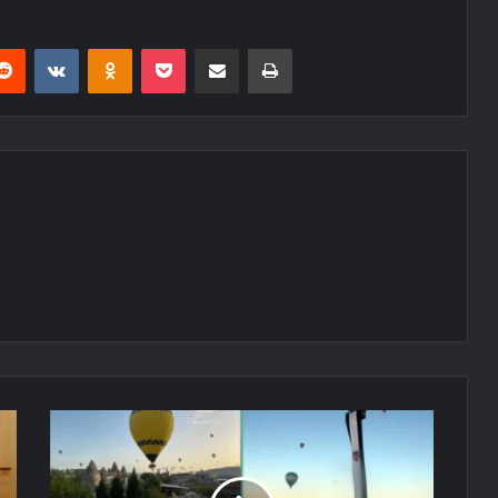
erest
Reddit
VKontakte
Odnoklassniki
Pocket
E-Posta ile paylaş
Yazdır