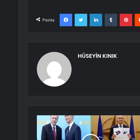
Facebook
Twitter
LinkedIn
Tumblr
Pint
Paylaş
HÜSEYİN KINIK