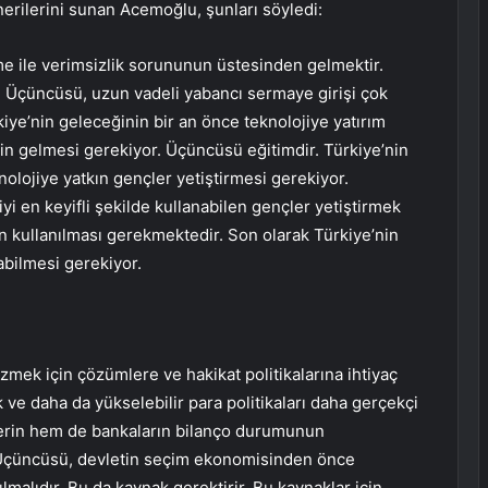
nerilerini sunan Acemoğlu, şunları söyledi:
me ile verimsizlik sorununun üstesinden gelmektir.
. Üçüncüsü, uzun vadeli yabancı sermaye girişi çok
kiye’nin geleceğinin bir an önce teknolojiye yatırım
in gelmesi gerekiyor. Üçüncüsü eğitimdir. Türkiye’nin
lojiye yatkın gençler yetiştirmesi gerekiyor.
iyi en keyifli şekilde kullanabilen gençler yetiştirmek
nin kullanılması gerekmektedir. Son olarak Türkiye’nin
nabilmesi gerekiyor.
mek için çözümlere ve hakikat politikalarına ihtiyaç
e daha da yükselebilir para politikaları daha gerçekçi
etlerin hem de bankaların bilanço durumunun
r. Üçüncüsü, devletin seçim ekonomisinden önce
lmalıdır. Bu da kaynak gerektirir. Bu kaynaklar için