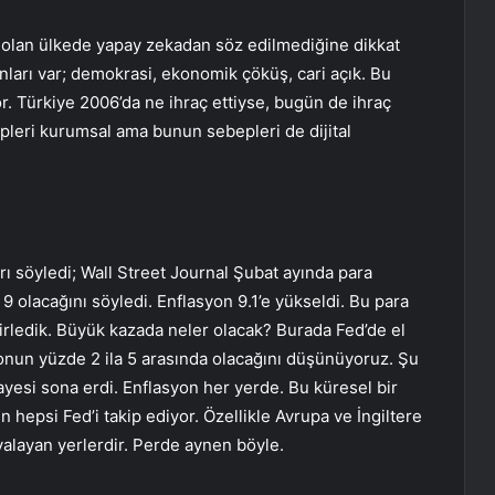
olan ülkede yapay zekadan söz edilmediğine dikkat
arı var; demokrasi, ekonomik çöküş, cari açık. Bu
or. Türkiye 2006’da ne ihraç ettiyse, bugün de ihraç
pleri kurumsal ama bunun sebepleri de dijital
söyledi; Wall Street Journal Şubat ayında para
 olacağını söyledi. Enflasyon 9.1’e yükseldi. Bu para
irledik. Büyük kazada neler olacak? Burada Fed’de el
yonun yüzde 2 ila 5 arasında olacağını düşünüyoruz. Şu
yesi sona erdi. Enflasyon her yerde. Bu küresel bir
 hepsi Fed’i takip ediyor. Özellikle Avrupa ve İngiltere
yalayan yerlerdir. Perde aynen böyle.