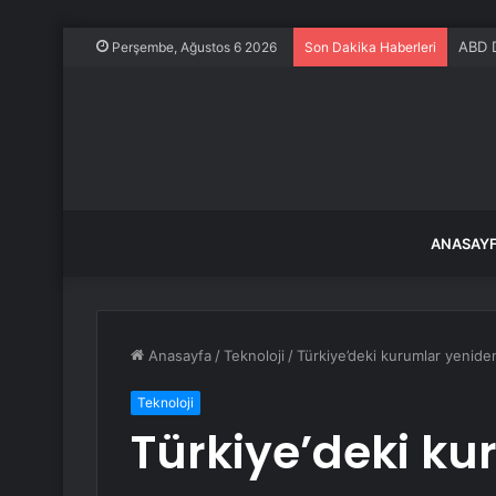
Bitlis
Perşembe, Ağustos 6 2026
Son Dakika Haberleri
ANASAY
Anasayfa
/
Teknoloji
/
Türkiye’deki kurumlar yeniden
Teknoloji
Türkiye’deki ku