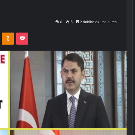
0
5
2 dakika okuma süresi
VKontakte
Odnoklassniki
Pocket