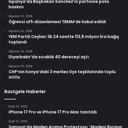
İspanya’da Başbakan Sanchez’in partisine polis
baskını
Ağustos 10, 2026
Öğrenci affı düzenlemesi TBMM’de kabul edildi
Ağustos 10, 2026
YENİ Partili Ceylan: İlk 24 saatte 113,8 milyon lira bağış
toplandı
Ağustos 10, 2026
Diyarbakır’da sıcaklık 40 dereceyi aştı
Ağustos 10, 2026
CHP’nin Konya’daki 3 merkez ilçe teşkilatında toplu
istifa
Rastgele Haberler
Eylül 10, 2025
iPhone 17 Pro ve iPhone 17 Pro Max tanıtıldı
Eylül 12, 2025
Samsun’da Maden Arama Protestosu: ‘Madeni Buraya