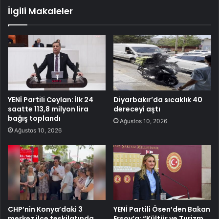
İlgili Makaleler
YENİ Partili Ceylan: İlk 24
Diyarbakır’da sıcaklık 40
saatte 113,8 milyon lira
dereceyi aştı
bağış toplandı
Ağustos 10, 2026
Ağustos 10, 2026
CHP’nin Konya’daki 3
YENİ Partili Ösen’den Bakan
merkez ilçe teşkilatında
Ersoy’a: “Kültür ve Turizm