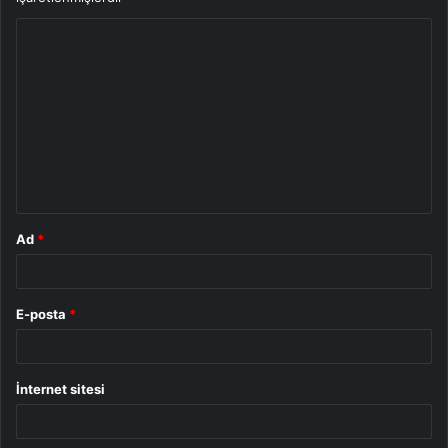
Y
o
r
u
m
*
Ad
*
E-posta
*
İnternet sitesi