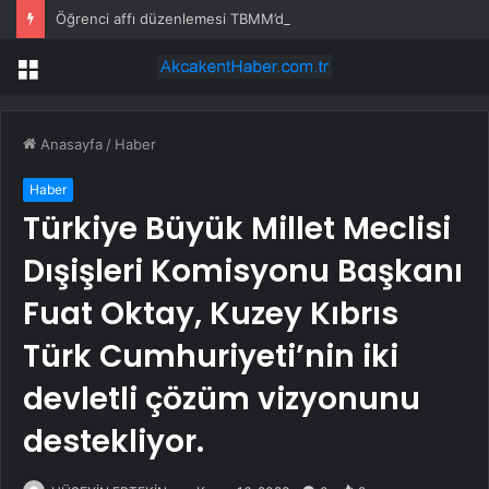
Öğrenci affı düzenlemesi TBMM’de kabul edildi
Menü
Anasayfa
/
Haber
Haber
Türkiye Büyük Millet Meclisi
Dışişleri Komisyonu Başkanı
Fuat Oktay, Kuzey Kıbrıs
Türk Cumhuriyeti’nin iki
devletli çözüm vizyonunu
destekliyor.