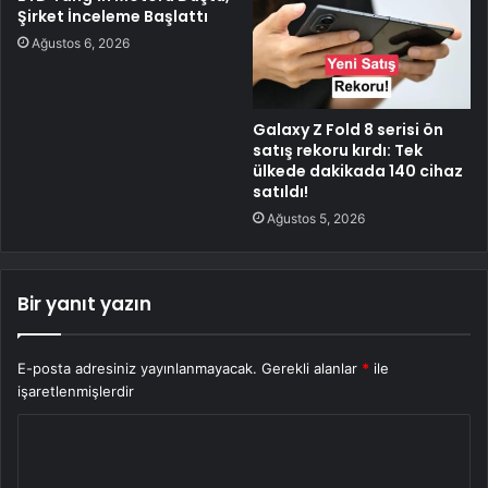
Şirket İnceleme Başlattı
Ağustos 6, 2026
Galaxy Z Fold 8 serisi ön
satış rekoru kırdı: Tek
ülkede dakikada 140 cihaz
satıldı!
Ağustos 5, 2026
Bir yanıt yazın
E-posta adresiniz yayınlanmayacak.
Gerekli alanlar
*
ile
işaretlenmişlerdir
Y
o