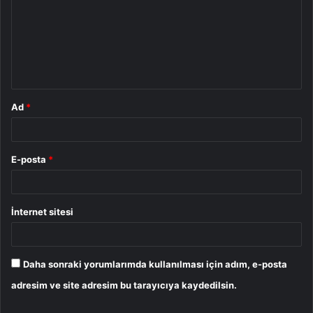
r
u
m
*
Ad
*
E-posta
*
İnternet sitesi
Daha sonraki yorumlarımda kullanılması için adım, e-posta
adresim ve site adresim bu tarayıcıya kaydedilsin.