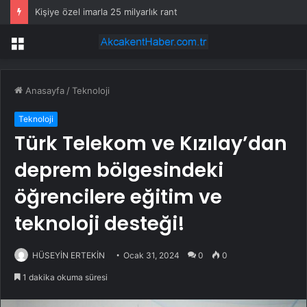
Kişiye özel imarla 25 milyarlık rant
Menü
Anasayfa
/
Teknoloji
Teknoloji
Türk Telekom ve Kızılay’dan
deprem bölgesindeki
öğrencilere eğitim ve
teknoloji desteği!
HÜSEYİN ERTEKİN
Ocak 31, 2024
0
0
1 dakika okuma süresi