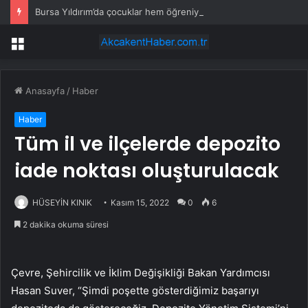
Bursa Yıldırım’da çocuklar hem öğreniyor hem eğleniyor
Menü
Anasayfa
/
Haber
Haber
Tüm il ve ilçelerde depozito
iade noktası oluşturulacak
HÜSEYİN KINIK
Kasım 15, 2022
0
6
2 dakika okuma süresi
Çevre, Şehircilik ve İklim Değişikliği Bakan Yardımcısı
Hasan Suver, “Şimdi poşette gösterdiğimiz başarıyı