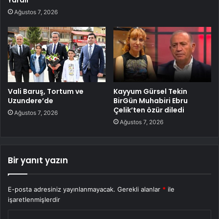
Yaralı
Ağustos 7, 2026
Vali Baruş, Tortum ve
Kayyum Gürsel Tekin
Uzundere’de
BirGün Muhabiri Ebru
Çelik’ten özür diledi
Ağustos 7, 2026
Ağustos 7, 2026
Bir yanıt yazın
E-posta adresiniz yayınlanmayacak.
Gerekli alanlar
*
ile
işaretlenmişlerdir
Y