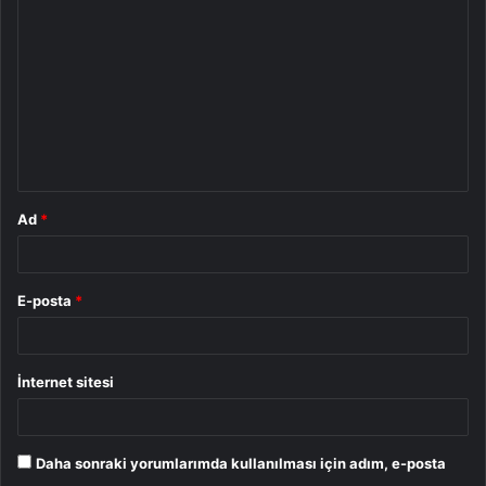
o
r
u
m
*
Ad
*
E-posta
*
İnternet sitesi
Daha sonraki yorumlarımda kullanılması için adım, e-posta