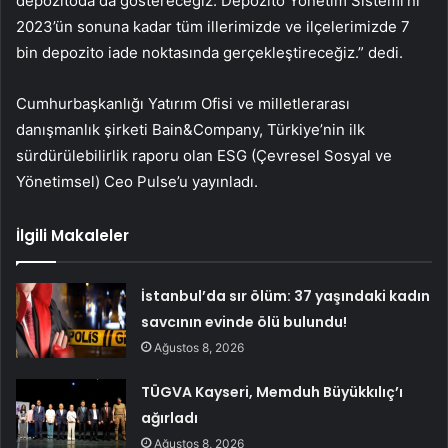
depozitoda da göstereceğiz. Depozito Yönetim Sistemi’ni
2023’ün sonuna kadar tüm illerimizde ve ilçelerimizde 7
bin depozito iade noktasında gerçekleştireceğiz.” dedi.
Cumhurbaşkanlığı Yatırım Ofisi ve milletlerarası
danışmanlık şirketi Bain&Company, Türkiye’nin ilk
sürdürülebilirlik raporu olan ESG (Çevresel Sosyal ve
Yönetimsel) Ceo Pulse’u yayınladı.
İlgili Makaleler
İstanbul’da sır ölüm: 37 yaşındaki kadın
savcının evinde ölü bulundu!
Ağustos 8, 2026
TÜGVA Kayseri, Memduh Büyükkılıç’ı
ağırladı
Ağustos 8, 2026