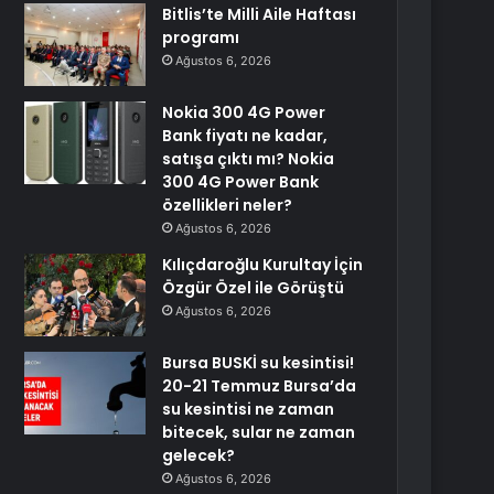
Bitlis’te Milli Aile Haftası
programı
Ağustos 6, 2026
Nokia 300 4G Power
Bank fiyatı ne kadar,
satışa çıktı mı? Nokia
300 4G Power Bank
özellikleri neler?
Ağustos 6, 2026
Kılıçdaroğlu Kurultay İçin
Özgür Özel ile Görüştü
Ağustos 6, 2026
Bursa BUSKİ su kesintisi!
20-21 Temmuz Bursa’da
su kesintisi ne zaman
bitecek, sular ne zaman
gelecek?
Ağustos 6, 2026