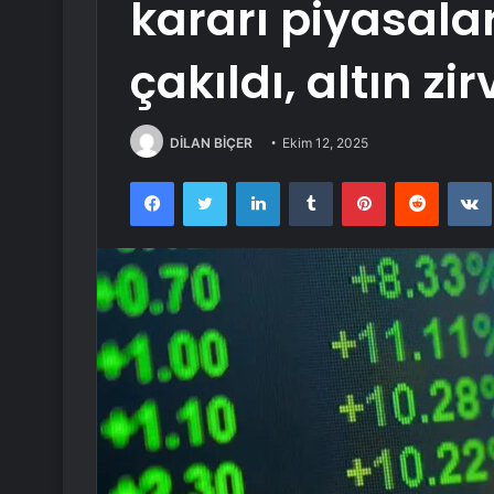
kararı piyasalar
çakıldı, altın zi
DİLAN BİÇER
Ekim 12, 2025
Facebook
Twitter
LinkedIn
Tumblr
Pinterest
Reddit