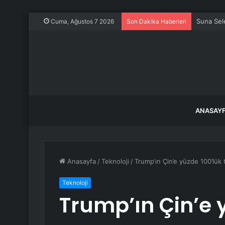
Fransa ka
Cuma, Ağustos 7 2026
Son Dakika Haberleri
ANASAY
Anasayfa
/
Teknoloji
/
Trump’ın Çin’e yüzde 100’lük ta
Teknoloji
Trump’ın Çin’e y