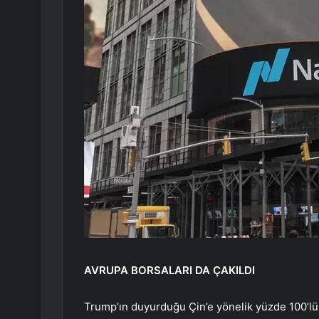
AVRUPA BORSALARI DA ÇAKILDI
Trump’ın duyurduğu Çin’e yönelik yüzde 100’lük 