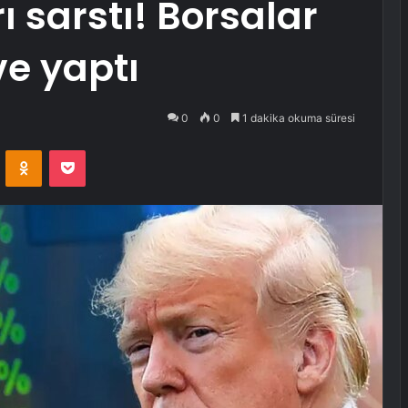
ı sarstı! Borsalar
rve yaptı
0
0
1 dakika okuma süresi
VKontakte
Odnoklassniki
Pocket