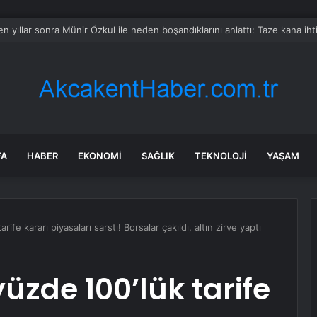
busu yaşıyor: Yüzbinlerce kişi kaçıyor alevler kovalıyor
FA
HABER
EKONOMI
SAĞLIK
TEKNOLOJI
YAŞAM
rife kararı piyasaları sarstı! Borsalar çakıldı, altın zirve yaptı
üzde 100’lük tarife