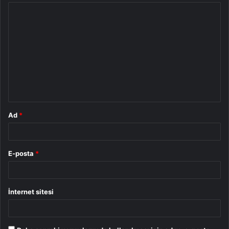
Y
o
r
u
m
*
Ad
*
E-posta
*
İnternet sitesi