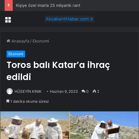
Kişiye özel imarla 25 milyarlık rant
Menü
Anasayfa
/
Ekonomi
Ekonomi
Toros balı Katar’a ihraç
edildi
HÜSEYİN KINIK
Haziran 9, 2023
0
2
1 dakika okuma süresi