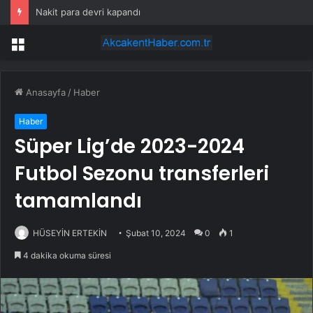
Nakit para devri kapandı
Menü
Anasayfa
/
Haber
Haber
Süper Lig’de 2023-2024
Futbol Sezonu transferleri
tamamlandı
HÜSEYİN ERTEKİN
Şubat 10, 2024
0
1
4 dakika okuma süresi