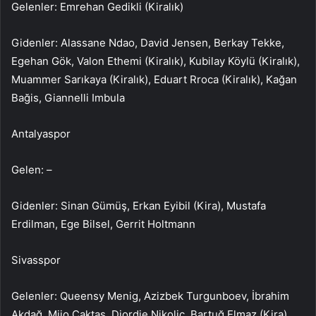
Gelenler: Emrehan Gedikli (Kiralık)
Gidenler: Alassane Ndao, David Jensen, Berkay Tekke,
Egehan Gök, Valon Ethemi (Kiralık), Kubilay Köylü (Kiralık),
Muammer Sarıkaya (Kiralık), Eduart Rroca (Kiralık), Kağan
Bağis, Giannelli Imbula
Antalyaspor
Gelen: –
Gidenler: Sinan Gümüş, Erkan Eyibil (Kira), Mustafa
Erdilman, Ege Bilsel, Gerrit Holtmann
Sivasspor
Gelenler: Queensy Menig, Azizbek Turgunboev, İbrahim
Akdağ, Mijo Çaktaş, Djordje Nikolic, Bartuğ Elmaz (Kira),