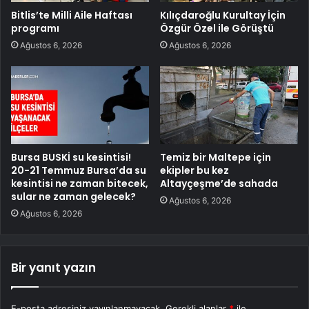
Bitlis’te Milli Aile Haftası
Kılıçdaroğlu Kurultay İçin
programı
Özgür Özel ile Görüştü
Ağustos 6, 2026
Ağustos 6, 2026
Bursa BUSKİ su kesintisi!
Temiz bir Maltepe için
20-21 Temmuz Bursa’da su
ekipler bu kez
kesintisi ne zaman bitecek,
Altayçeşme’de sahada
sular ne zaman gelecek?
Ağustos 6, 2026
Ağustos 6, 2026
Bir yanıt yazın
E-posta adresiniz yayınlanmayacak.
Gerekli alanlar
*
ile