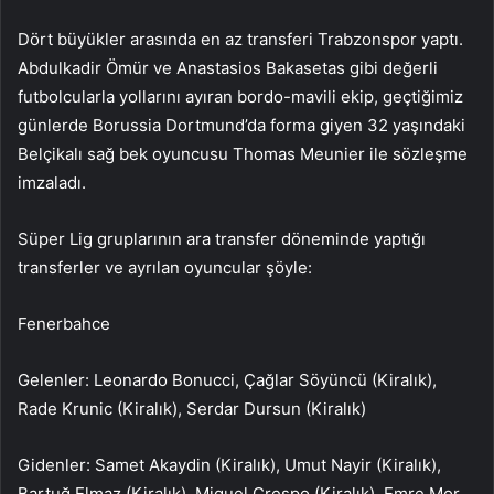
Dört büyükler arasında en az transferi Trabzonspor yaptı.
Abdulkadir Ömür ve Anastasios Bakasetas gibi değerli
futbolcularla yollarını ayıran bordo-mavili ekip, geçtiğimiz
günlerde Borussia Dortmund’da forma giyen 32 yaşındaki
Belçikalı sağ bek oyuncusu Thomas Meunier ile sözleşme
imzaladı.
Süper Lig gruplarının ara transfer döneminde yaptığı
transferler ve ayrılan oyuncular şöyle:
Fenerbahce
Gelenler: Leonardo Bonucci, Çağlar Söyüncü (Kiralık),
Rade Krunic (Kiralık), Serdar Dursun (Kiralık)
Gidenler: Samet Akaydin (Kiralık), Umut Nayir (Kiralık),
Bartuğ Elmaz (Kiralık), Miguel Crespo (Kiralık), Emre Mor