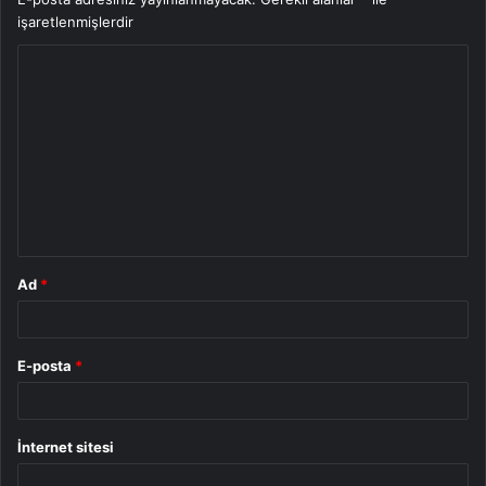
işaretlenmişlerdir
Y
o
r
u
m
*
Ad
*
E-posta
*
İnternet sitesi