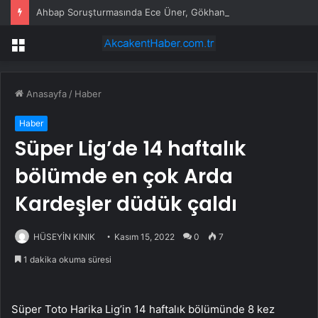
Ahbap Soruşturmasında Ece Üner, Gökhan Özoğuz ve Öykü Serter Tanık Olarak İfade Vermek Üzere Adliyeye Geldi
Menü
Anasayfa
/
Haber
Haber
Süper Lig’de 14 haftalık
bölümde en çok Arda
Kardeşler düdük çaldı
HÜSEYİN KINIK
Kasım 15, 2022
0
7
1 dakika okuma süresi
Süper Toto Harika Lig’in 14 haftalık bölümünde 8 kez