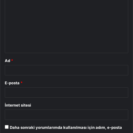
o
r
u
m
*
Ad
*
E-posta
*
İnternet sitesi
Daha sonraki yorumlarımda kullanılması için adım, e-posta