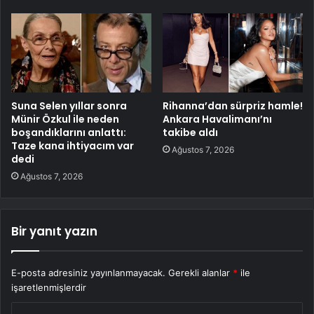
Suna Selen yıllar sonra
Rihanna’dan sürpriz hamle!
Münir Özkul ile neden
Ankara Havalimanı’nı
boşandıklarını anlattı:
takibe aldı
Taze kana ihtiyacım var
Ağustos 7, 2026
dedi
Ağustos 7, 2026
Bir yanıt yazın
E-posta adresiniz yayınlanmayacak.
Gerekli alanlar
*
ile
işaretlenmişlerdir
Y