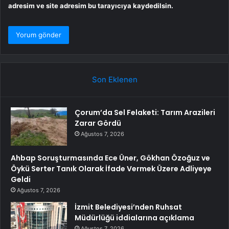
adresim ve site adresim bu tarayıcıya kaydedilsin.
Son Eklenen
Çorum’da Sel Felaketi: Tarım Arazileri
Zarar Gördü
Ağustos 7, 2026
Ahbap Soruşturmasında Ece Üner, Gökhan Özoğuz ve
Öykü Serter Tanık Olarak İfade Vermek Üzere Adliyeye
Geldi
Ağustos 7, 2026
İzmit Belediyesi’nden Ruhsat
Müdürlüğü iddialarına açıklama
Ağustos 7, 2026