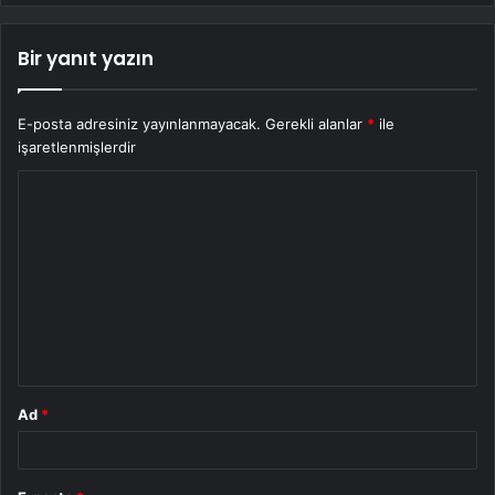
Bir yanıt yazın
E-posta adresiniz yayınlanmayacak.
Gerekli alanlar
*
ile
işaretlenmişlerdir
Y
o
r
u
m
*
Ad
*