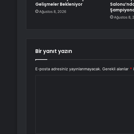
Gelişmeler Bekleniyor
Salonu’nda
Şampiyona
Ağustos 8, 2026
Ağustos 8, 
Bir yanıt yazın
E-posta adresiniz yayınlanmayacak.
Gerekli alanlar
*
i
Y
o
r
u
m
*