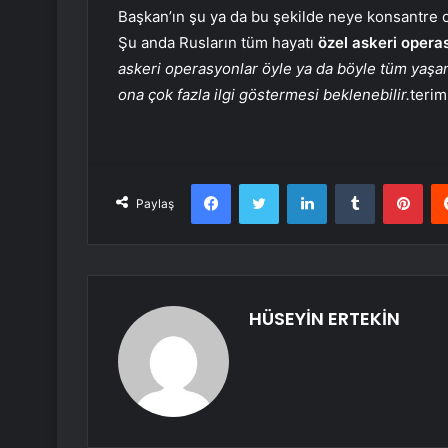
Başkan’ın şu ya da bu şekilde neye konsantre o
Şu anda Rusların tüm hayatı
özel askeri opera
askeri operasyonlar öyle ya da böyle tüm yaşam
ona çok fazla ilgi göstermesi beklenebilir.
terim
Facebook
Twitter
LinkedIn
Tumblr
Pint
Paylaş
HÜSEYİN ERTEKİN