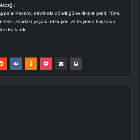
lacağı.”
syonlar
Peskov, etrafında döndüğüne dikkat çekti.
“Özel
ımızı, kıtadaki yaşamı etkiliyor. Ve böylece başkanın
leri kullandı.
erest
Reddit
VKontakte
Odnoklassniki
Pocket
E-Posta ile paylaş
Yazdır