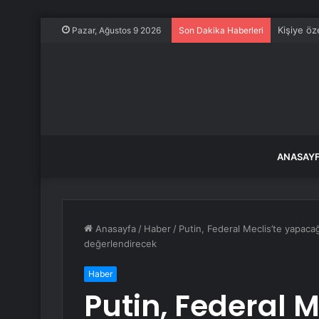
Kişiye öze
Pazar, Ağustos 9 2026
Son Dakika Haberleri
ANASAY
Anasayfa
/
Haber
/
Putin, Federal Meclis’te yapac
değerlendirecek
Haber
Putin, Federal 