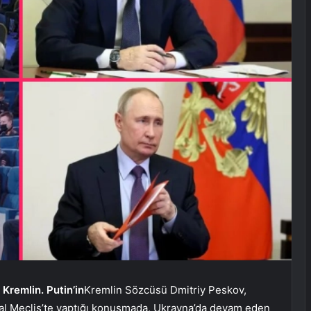
Kremlin. Putin’in
Kremlin Sözcüsü Dmitriy Peskov,
eral Meclis’te yaptığı konuşmada, Ukrayna’da devam eden