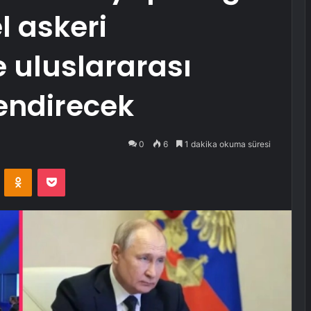
 askeri
 uluslararası
endirecek
0
6
1 dakika okuma süresi
VKontakte
Odnoklassniki
Pocket