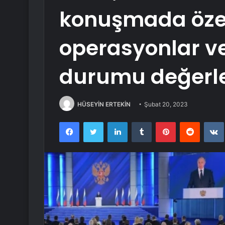
konuşmada özel
operasyonlar ve
durumu değerl
HÜSEYİN ERTEKİN
Şubat 20, 2023
Facebook
Twitter
LinkedIn
Tumblr
Pinterest
Reddit