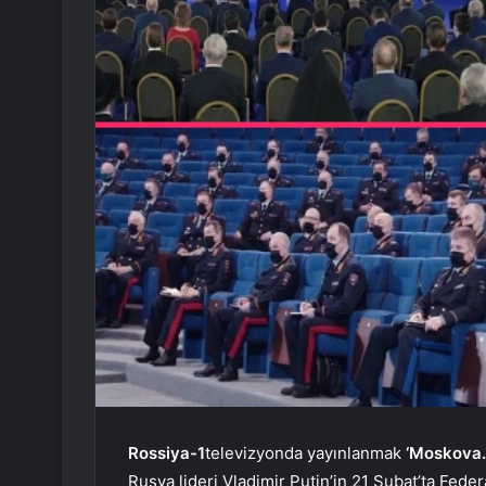
Rossiya-1
televizyonda yayınlanmak
‘Moskova. 
Rusya lideri Vladimir Putin’in 21 Şubat’ta Fed