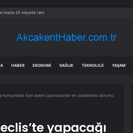
l imarla 25 milyarlık rant
FA
HABER
EKONOMI
SAĞLIK
TEKNOLOJI
YAŞAM
ağı konuşmada özel askeri operasyonlar ve uluslararası durumu
Meclis’te yapacağı