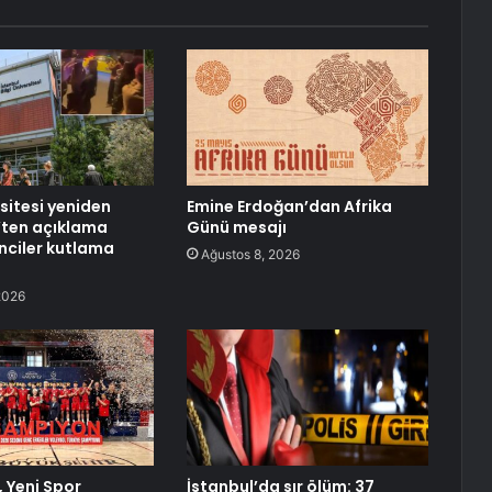
rsitesi yeniden
Emine Erdoğan’dan Afrika
K’ten açıklama
Günü mesajı
enciler kutlama
Ağustos 8, 2026
2026
 Yeni Spor
İstanbul’da sır ölüm: 37