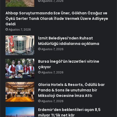
Ağustos 7, 2026
Ahbap Soruşturmasında Ece Üner, Gökhan Özoğuz ve
Öykü Serter Tanık Olarak İfade Vermek Üzere Adliyeye
Geldi
Ağustos 7, 2026
İzmit Belediyesi’nden Ruhsat
Müdürlüğü iddialarına açıklama
Ağustos 7, 2026
Bursa İnegöl’ün lezzetleri vitrine
çıkıyor
Ağustos 7, 2026
Gloria Hotels & Resorts, Ödüllü bar
Panda & Sons ile unutulmaz bir
Miksoloji Gecesine İmza Attı
Ağustos 7, 2026
Erdemir’den beklentileri aşan 8,5
milyar TL’lik net kâr