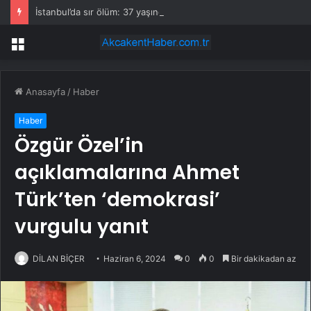
İstanbul’da sır ölüm: 37 yaşındaki kadın savcının evinde ölü bulundu!
Menü
Anasayfa
/
Haber
Haber
Özgür Özel’in
açıklamalarına Ahmet
Türk’ten ‘demokrasi’
vurgulu yanıt
DİLAN BİÇER
Haziran 6, 2024
0
0
Bir dakikadan az