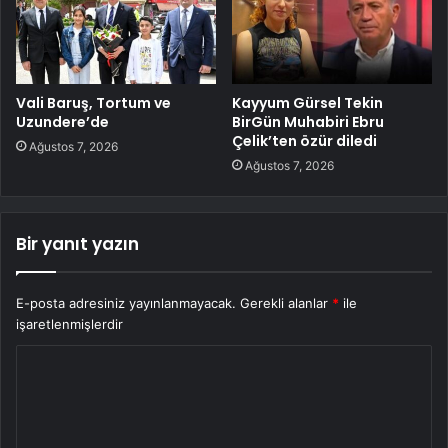
Vali Baruş, Tortum ve
Kayyum Gürsel Tekin
Uzundere’de
BirGün Muhabiri Ebru
Çelik’ten özür diledi
Ağustos 7, 2026
Ağustos 7, 2026
Bir yanıt yazın
E-posta adresiniz yayınlanmayacak.
Gerekli alanlar
*
ile
işaretlenmişlerdir
Y
o
r