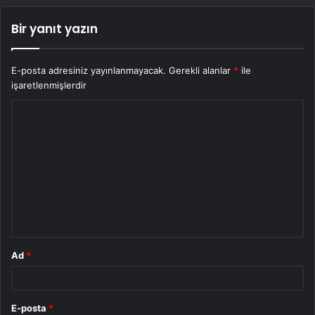
Bir yanıt yazın
E-posta adresiniz yayınlanmayacak.
Gerekli alanlar
*
ile
işaretlenmişlerdir
Y
o
r
u
m
*
Ad
*
E-posta
*