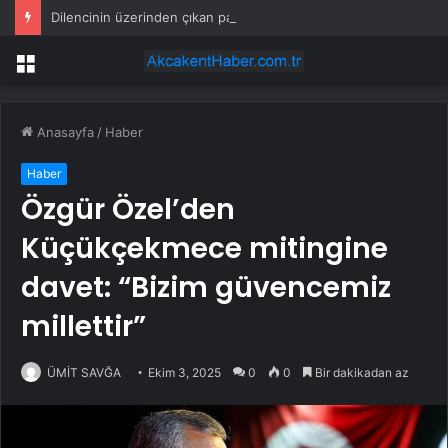
Dilencinin üzerinden çıkan para şaşırttı
Menü
Anasayfa
/
Haber
Haber
Özgür Özel’den
Küçükçekmece mitingine
davet: “Bizim güvencemiz
millettir”
ÜMİT SAVĞA
Ekim 3, 2025
0
0
Bir dakikadan az