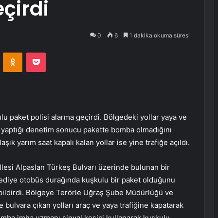
çirdi
0
6
1 dakika okuma süresi
VKontakte
Odnoklassniki
Pocket
paket polisi alarma geçirdi. Bölgedeki yollar yaya ve
ı yaptığı denetim sonucu pakette bomba olmadığını
aşık yarım saat kapalı kalan yollar ise yine trafiğe açıldı.
lesi Alpaslan Türkeş Bulvarı üzerinde bulunan bir
ediye otobüs durağında kuşkulu bir paket olduğunu
bildirdi. Bölgeye Terörle Uğraş Şube Müdürlüğü ve
 bulvara çıkan yolları araç ve yaya trafiğine kapatarak
 bomba imha uzmanı sinyal kesici kullanarak kuşkulu