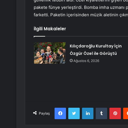
pakete fünye yerleştirdi. Bomba imha uzmanı p
farketti. Paketin içerisinden müzik aletinin çıkm
İlgili Makaleler
Kılıçdaroğlu Kurultay İçin
Özgür Özel ile Görüştü
Ağustos 6, 2026
Facebook
Twitter
LinkedIn
Tumblr
Pint
Paylaş