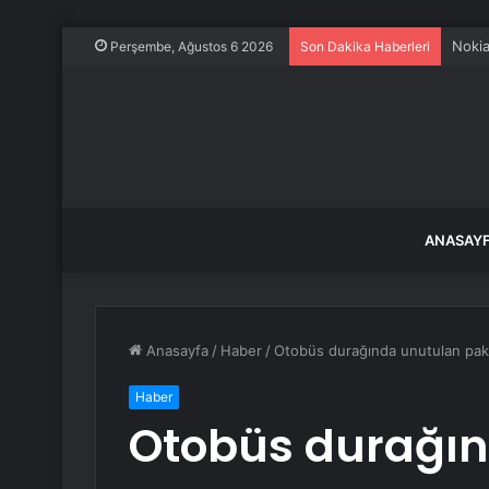
Nokia
Perşembe, Ağustos 6 2026
Son Dakika Haberleri
ANASAY
Anasayfa
/
Haber
/
Otobüs durağında unutulan paket
Haber
Otobüs durağın