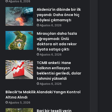
Ağustos 6, 2026
Akdeniz’in dibinde bir ilk
yaşandı: Daha önce hiç
böylesi çıkmamıştı
Ağustos 6, 2026
Mirasçıları daha fazla
uğraşamadı: Ünlü
doktora ait ada rekor
fiyata satışa çıktı
Ağustos 6, 2026
TCMB anketi: Hane
halkının enflasyon
beklentisi geriledi, dolar
tahmini yükseldi
Ağustos 6, 2026
Bilecik’te Makilik Alandaki Yangın Kontrol
Altına Alındı
Ağustos 5, 2026
Bari bir teselli verin