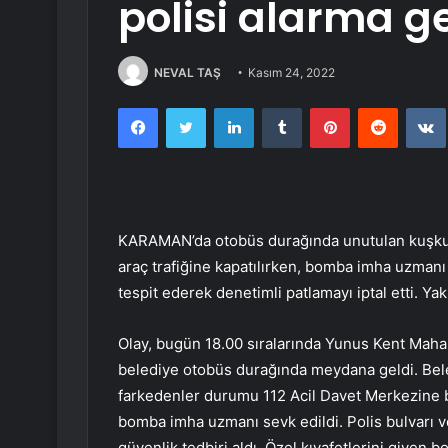
polisi alarma ge
NEVAL TAŞ
Kasım 24, 2022
Facebook
Twitter
LinkedIn
Tumblr
Pinterest
Reddit
KARAMAN’da otobüs durağında unutulan kuşkulu 
araç trafiğine kapatılırken, bomba imha uzman
tespit ederek denetimli patlamayı iptal etti. Yakl
Olay, bugün 18.00 sıralarında Yunus Kent Mahal
belediye otobüs durağında meydana geldi. Bel
farkedenler durumu 112 Acil Davet Merkezine 
bomba imha uzmanı sevk edildi. Polis bulvarı ve
güvenlik tedbiri aldı. Özel kıyafetlerini giyen