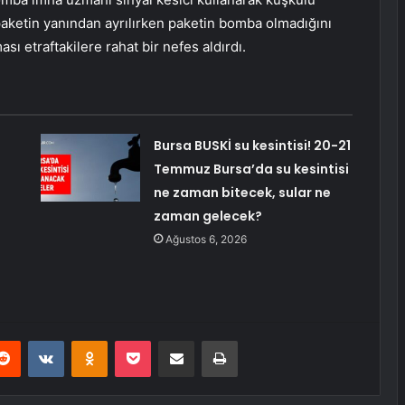
aketin yanından ayrılırken paketin bomba olmadığını
ası etraftakilere rahat bir nefes aldırdı.
Bursa BUSKİ su kesintisi! 20-21
Temmuz Bursa’da su kesintisi
ne zaman bitecek, sular ne
zaman gelecek?
Ağustos 6, 2026
erest
Reddit
VKontakte
Odnoklassniki
Pocket
E-Posta ile paylaş
Yazdır