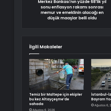
Merkez Bankası'nın yüzde 68'lik yıl
sonu enflasyon rakamı sonrası
memur ve emeklinin alacağı en
düşük maaşlar belli oldu
İlgili Makaleler
Temiz bir Maltepe için ekipler
İstanbul-İ
bu kez Altayçeşme’de
Bayram Yo
sahada
Ağustos 6, 
Ağustos 6, 2026