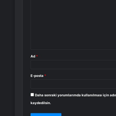
Y
o
r
u
m
*
Ad
*
E-posta
*
Daha sonraki yorumlarımda kullanılması için adı
kaydedilsin.