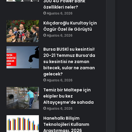
300 4G Power Bank
özellikleri neler?
Ağustos 6, 2026
Kılıçdaroğlu Kurultay İçin
Özgür Özel ile Görüştü
Ağustos 6, 2026
Bursa BUSKİ su kesintisi!
20-21 Temmuz Bursa’da
su kesintisi ne zaman
bitecek, sular ne zaman
gelecek?
Ağustos 6, 2026
Temiz bir Maltepe için
ekipler bu kez
Altayçeşme’de sahada
Ağustos 6, 2026
Hanehalkı Bilişim
Teknolojileri Kullanım
Araştırması, 2026