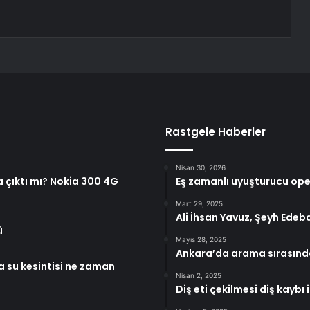
Rastgele Haberler
Nisan 30, 2026
a çıktı mı? Nokia 300 4G
Eş zamanlı uyuşturucu oper
Mart 29, 2025
Ali İhsan Yavuz, Şeyh Edebal
ü
Mayıs 28, 2025
Ankara’da arama sırasınd
a su kesintisi ne zaman
Nisan 2, 2025
Diş eti çekilmesi diş kaybı 