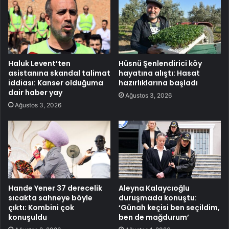
Haluk Levent’ten
Hüsnü Şenlendirici köy
asistanına skandal talimat
hayatına alıştı: Hasat
iddiası: Kanser olduğuma
hazırlıklarına başladı
dair haber yay
Ağustos 3, 2026
Ağustos 3, 2026
Hande Yener 37 derecelik
Aleyna Kalaycıoğlu
sıcakta sahneye böyle
duruşmada konuştu:
çıktı: Kombini çok
‘Günah keçisi ben seçildim,
konuşuldu
ben de mağdurum’