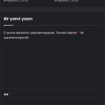
Ağustos 2, 2026
Ağustos 1, 2026
Bir yanıt yazın
E-posta adresiniz yayınlanmayacak.
Gerekli alanlar
*
ile
işaretlenmişlerdir
Y
o
r
u
m
*
Ad
*