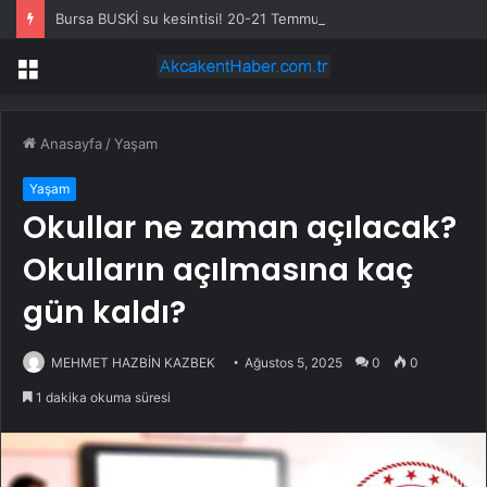
Bursa BUSKİ su kesintisi! 20-21 Temmuz Bursa’da su kesintisi ne zaman bitecek, sular ne zaman gelecek?
Menü
Anasayfa
/
Yaşam
Yaşam
Okullar ne zaman açılacak?
Okulların açılmasına kaç
gün kaldı?
MEHMET HAZBİN KAZBEK
Ağustos 5, 2025
0
0
1 dakika okuma süresi