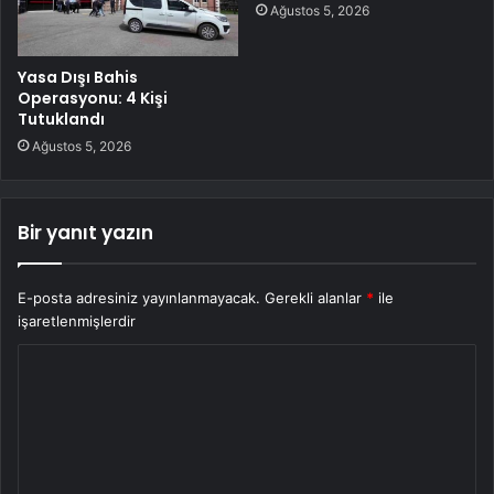
Ağustos 5, 2026
Yasa Dışı Bahis
Operasyonu: 4 Kişi
Tutuklandı
Ağustos 5, 2026
Bir yanıt yazın
E-posta adresiniz yayınlanmayacak.
Gerekli alanlar
*
ile
işaretlenmişlerdir
Y
o
r
u
m