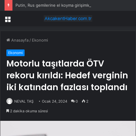
Putin, Rus gemilerine el koyma girişimlerine karşılık vermeyi emretti
Menü
Anasayfa
/
Ekonomi
Ekonomi
Motorlu taşıtlarda ÖTV
rekoru kırıldı: Hedef verginin
iki katından fazlası toplandı
NEVAL TAŞ
Ocak 24, 2024
0
2
2 dakika okuma süresi