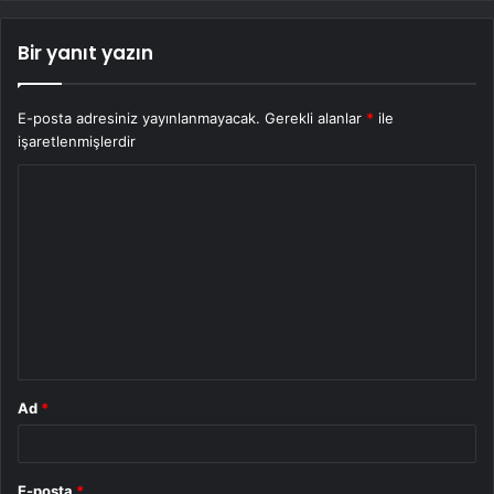
Bir yanıt yazın
E-posta adresiniz yayınlanmayacak.
Gerekli alanlar
*
ile
işaretlenmişlerdir
Y
o
r
u
m
*
Ad
*
E-posta
*