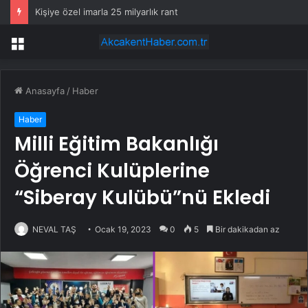
Kişiye özel imarla 25 milyarlık rant
Menü
Anasayfa
/
Haber
Haber
Milli Eğitim Bakanlığı
Öğrenci Kulüplerine
“Siberay Kulübü”nü Ekledi
NEVAL TAŞ
Ocak 19, 2023
0
5
Bir dakikadan az