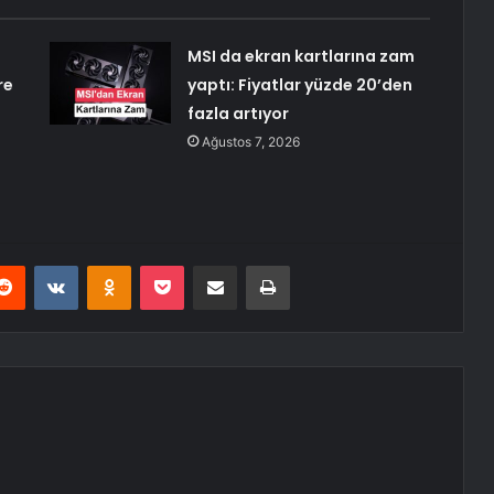
MSI da ekran kartlarına zam
re
yaptı: Fiyatlar yüzde 20’den
fazla artıyor
Ağustos 7, 2026
erest
Reddit
VKontakte
Odnoklassniki
Pocket
E-Posta ile paylaş
Yazdır