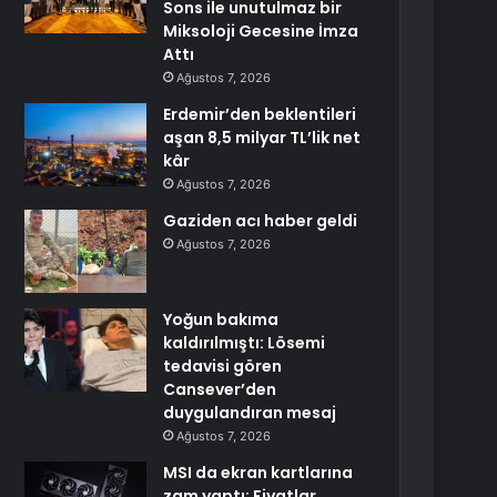
Sons ile unutulmaz bir
Miksoloji Gecesine İmza
Attı
Ağustos 7, 2026
Erdemir’den beklentileri
aşan 8,5 milyar TL’lik net
kâr
Ağustos 7, 2026
Gaziden acı haber geldi
Ağustos 7, 2026
Yoğun bakıma
kaldırılmıştı: Lösemi
tedavisi gören
Cansever’den
duygulandıran mesaj
Ağustos 7, 2026
MSI da ekran kartlarına
zam yaptı: Fiyatlar