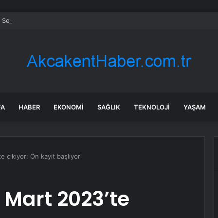
Sel Felaketi: Tarım Arazileri Zarar Gördü
FA
HABER
EKONOMI
SAĞLIK
TEKNOLOJI
YAŞAM
çıkıyor: Ön kayıt başlıyor
 Mart 2023’te