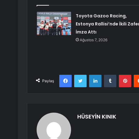
Toyota Gazoo Racing,
Estonya Rallisi’nde İkili Zafe
İmza Attı
Ağustos 7, 2026
Facebook
Twitter
LinkedIn
Tumblr
Pint
Paylaş
HÜSEYİN KINIK