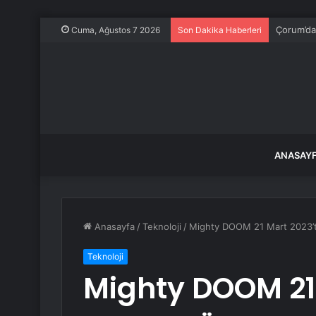
Çorum’da 
Cuma, Ağustos 7 2026
Son Dakika Haberleri
ANASAY
Anasayfa
/
Teknoloji
/
Mighty DOOM 21 Mart 2023’te 
Teknoloji
Mighty DOOM 21