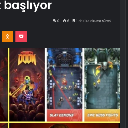
t başlıyor
0
6
1 dakika okuma süresi
VKontakte
Odnoklassniki
Pocket