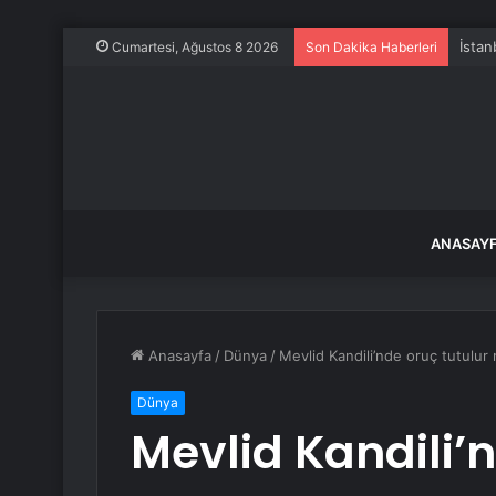
İstan
Cumartesi, Ağustos 8 2026
Son Dakika Haberleri
ANASAY
Anasayfa
/
Dünya
/
Mevlid Kandili’nde oruç tutulur 
Dünya
Mevlid Kandili’