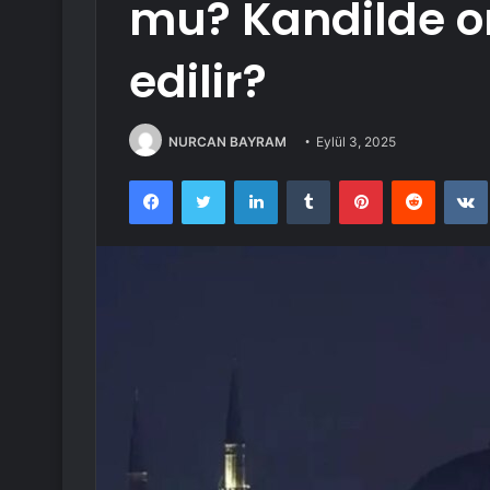
mu? Kandilde or
edilir?
NURCAN BAYRAM
Eylül 3, 2025
Facebook
Twitter
LinkedIn
Tumblr
Pinterest
Reddit