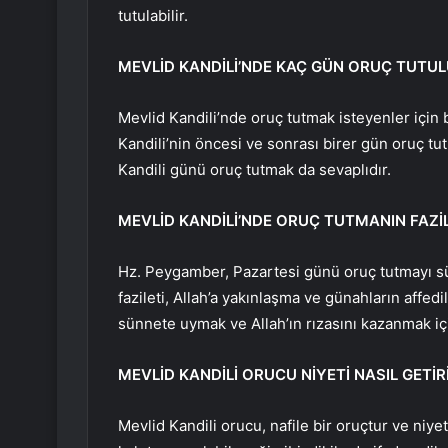
tutulabilir.
MEVLİD KANDİLİ’NDE KAÇ GÜN ORUÇ TUTU
Mevlid Kandili’nde oruç tutmak isteyenler için be
Kandili’nin öncesi ve sonrası birer gün oruç t
Kandili günü oruç tutmak da sevaplıdır.
MEVLİD KANDİLİ’NDE ORUÇ TUTMANIN FAZİL
Hz. Peygamber, Pazartesi günü oruç tutmayı sü
fazileti, Allah’a yakınlaşma ve günahların affe
sünnete uymak ve Allah’ın rızasını kazanmak için
MEVLİD KANDİLİ ORUCU NİYETİ NASIL GETİRİ
Mevlid Kandili orucu, nafile bir oruçtur ve niy