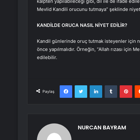
kalpten yapılabileceği gibi, dil ile de ifade edile
Mevlid Kandili orucunu tutmaya” şeklinde niyet 
KANDİLDE ORUCA NASIL NİYET EDİLİR?
Kandil günlerinde oruç tutmak isteyenler için ni
önce yapılmalıdır. Örneğin, “Allah rızası için M
edilebilir.
Facebook
Twitter
LinkedIn
Tumblr
Pint
Paylaş
NURCAN BAYRAM