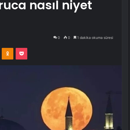
uca nasıl niyet
0
0
1 dakika okuma süresi
VKontakte
Odnoklassniki
Pocket