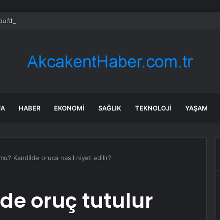
bul’da sır ölüm: 37 yaşındaki kadın savcının evinde ölü bulundu!
FA
HABER
EKONOMI
SAĞLIK
TEKNOLOJI
YAŞAM
mu? Kandilde oruca nasıl niyet edilir?
nde oruç tutulur