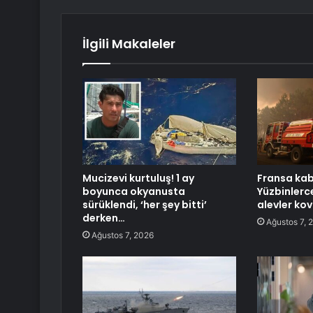
İlgili Makaleler
Mucizevi kurtuluş! 1 ay
Fransa kab
boyunca okyanusta
Yüzbinlerce
sürüklendi, ‘her şey bitti’
alevler kov
derken…
Ağustos 7, 
Ağustos 7, 2026