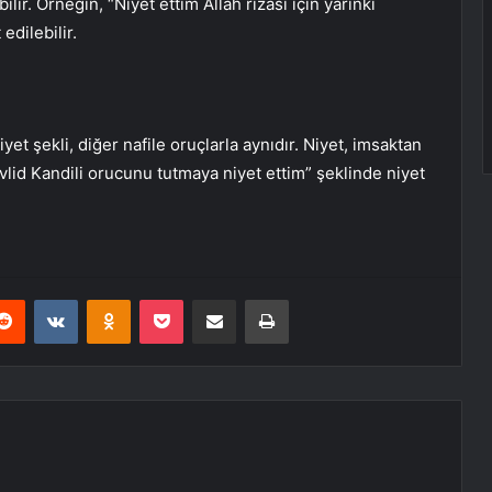
bilir. Örneğin, “Niyet ettim Allah rızası için yarınki
edilebilir.
yet şekli, diğer nafile oruçlarla aynıdır. Niyet, imsaktan
evlid Kandili orucunu tutmaya niyet ettim” şeklinde niyet
erest
Reddit
VKontakte
Odnoklassniki
Pocket
E-Posta ile paylaş
Yazdır