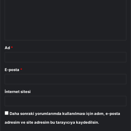
r
u
m
*
Ad
*
E-posta
*
İnternet sitesi
Daha sonraki yorumlarımda kullanılması için adım, e-posta
adresim ve site adresim bu tarayıcıya kaydedilsin.