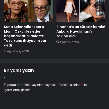
Suna Selen yıllar sonra
Rihanna’dan sürpriz hamle!
Münir Özkul ile neden
Ankara Havalimanı’nı
boşandıklarını anlattı:
takibe aldı
Taze kana ihtiyacım var
Ağustos 7, 2026
dedi
Ağustos 7, 2026
Bir yanıt yazın
E-posta adresiniz yayınlanmayacak.
Gerekli alanlar
*
ile
işaretlenmişlerdir
Y
o