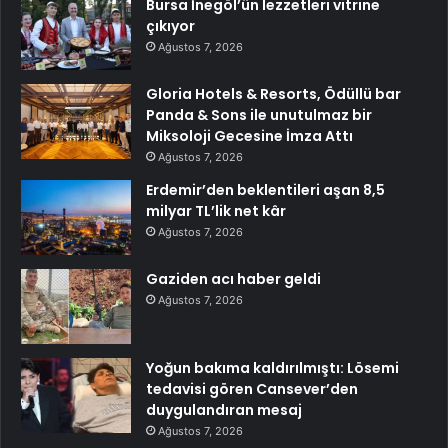
Bursa İnegöl’ün lezzetleri vitrine
çıkıyor
Ağustos 7, 2026
Gloria Hotels & Resorts, Ödüllü bar
Panda & Sons ile unutulmaz bir
Miksoloji Gecesine İmza Attı
Ağustos 7, 2026
Erdemir’den beklentileri aşan 8,5
milyar TL’lik net kâr
Ağustos 7, 2026
Gaziden acı haber geldi
Ağustos 7, 2026
Yoğun bakıma kaldırılmıştı: Lösemi
tedavisi gören Cansever’den
duygulandıran mesaj
Ağustos 7, 2026