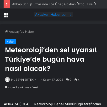
Ahbap Soruşturmasında Ece Üner, Gökhan Özoğuz ve Öykü Serter Tanık Olarak İfade Vermek Üzere Adliyeye Geldi
Menü
Anasayfa
/
Haber
Haber
Meteoroloji’den sel uyarısı!
Türkiye’de bugün hava
nasıl olacak?
HÜSEYİN ERTEKİN
Kasım 17, 2022
0
4
4 dakika okuma süresi
ANKARA (İGFA) – Meteoroloji Genel Müdürlüğü tarafından