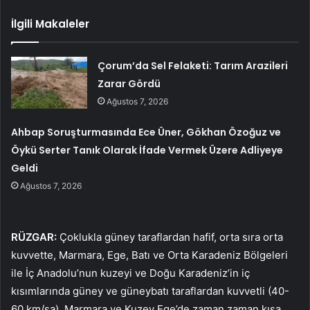
İlgili Makaleler
Çorum’da Sel Felaketi: Tarım Arazileri
Zarar Gördü
Ağustos 7, 2026
Ahbap Soruşturmasında Ece Üner, Gökhan Özoğuz ve
Öykü Serter Tanık Olarak İfade Vermek Üzere Adliyeye
Geldi
Ağustos 7, 2026
RÜZGAR:
Çoklukla güney taraflardan hafif, orta sıra orta
kuvvette, Marmara, Ege, Batı ve Orta Karadeniz Bölgeleri
ile İç Anadolu’nun kuzeyi ve Doğu Karadeniz’in iç
kısımlarında güney ve güneybatı taraflardan kuvvetli (40-
60 km/sa), Marmara ve Kuzey Ege’de zaman zaman kısa