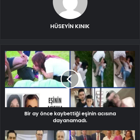
HÜSEYİN KINIK
Bir ay önce kaybettiği eşinin acısına
dayanamadı.