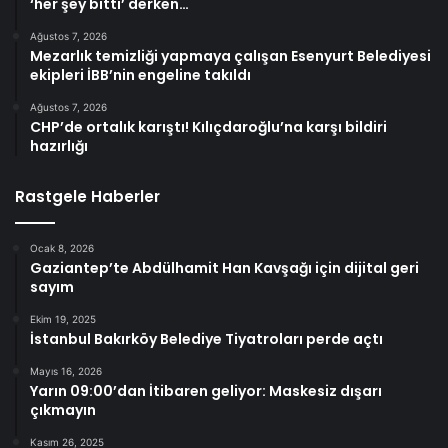
‘her şey bitti’ derken…
Ağustos 7, 2026
Mezarlık temizliği yapmaya çalışan Esenyurt Belediyesi
ekipleri İBB’nin engeline takıldı
Ağustos 7, 2026
CHP’de ortalık karıştı! Kılıçdaroğlu’na karşı bildiri
hazırlığı
Rastgele Haberler
Ocak 8, 2026
Gaziantep’te Abdülhamit Han Kavşağı için dijital geri
sayım
Ekim 19, 2025
İstanbul Bakırköy Belediye Tiyatroları perde açtı
Mayıs 16, 2026
Yarın 09:00’dan İtibaren geliyor: Maskesiz dışarı
çıkmayın
Kasım 26, 2025