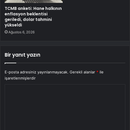
TCMB anketi: Hane halkının
enflasyon beklentisi
geriledi, dolar tahmini
yükseldi
Ağustos 6, 2026
Bir yanıt yazın
E-posta adresiniz yayınlanmayacak.
Gerekli alanlar
*
ile
işaretlenmişlerdir
Y
o
r
u
m