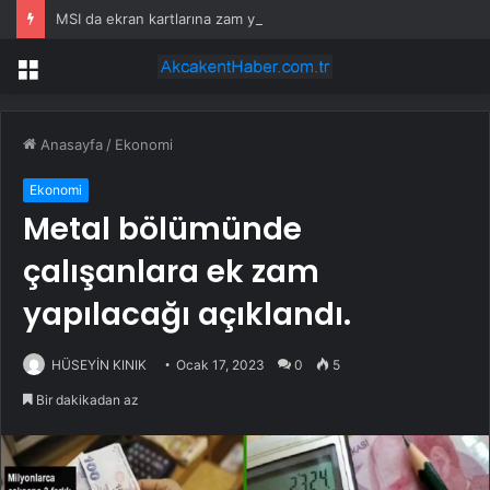
MSI da ekran kartlarına zam yaptı: Fiyatlar yüzde 20’den fazla artıyor
Menü
Anasayfa
/
Ekonomi
Ekonomi
Metal bölümünde
çalışanlara ek zam
yapılacağı açıklandı.
HÜSEYİN KINIK
Ocak 17, 2023
0
5
Bir dakikadan az