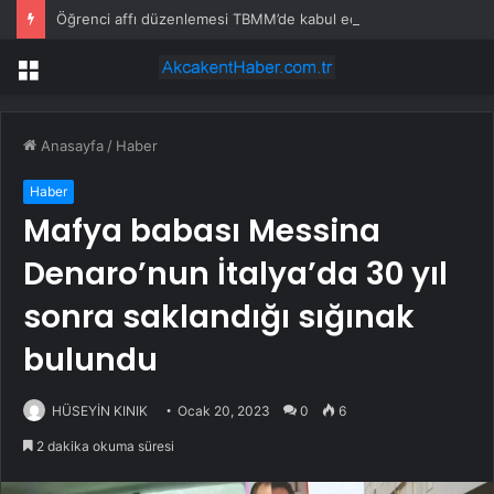
Öğrenci affı düzenlemesi TBMM’de kabul edildi
Menü
Anasayfa
/
Haber
Haber
Mafya babası Messina
Denaro’nun İtalya’da 30 yıl
sonra saklandığı sığınak
bulundu
HÜSEYİN KINIK
Ocak 20, 2023
0
6
2 dakika okuma süresi