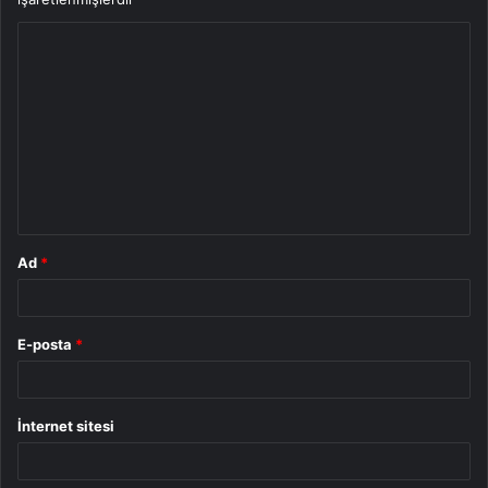
Y
o
r
u
m
*
Ad
*
E-posta
*
İnternet sitesi