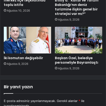
merkez ilçe teşkilatında
Ersoy’a: “Kültür ve Turizm
toplu istifa
Bakanlığı’nın deniz
turizmine ilişkin genel bir
Ağustos 10, 2026
stratejisi var mı?”
Ağustos 9, 2026
İki komutan değişebilir
Başkan Özel, belediye
personeliyle Bayramlaştı
Ağustos 9, 2026
Ağustos 9, 2026
Bir yanıt yazın
E-posta adresiniz yayınlanmayacak.
Gerekli alanlar
*
ile
işaretlenmişlerdir