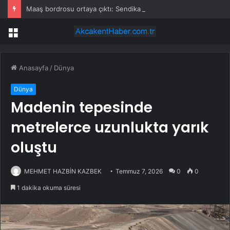
Maaş bordrosu ortaya çıktı: Sendika başkanının aldığı maaş ağızları açık bıraktı
Menü
Anasayfa
/
Dünya
Dünya
Madenin tepesinde
metrelerce uzunlukta yarık
oluştu
MEHMET HAZBİN KAZBEK
Temmuz 7, 2026
0
0
1 dakika okuma süresi