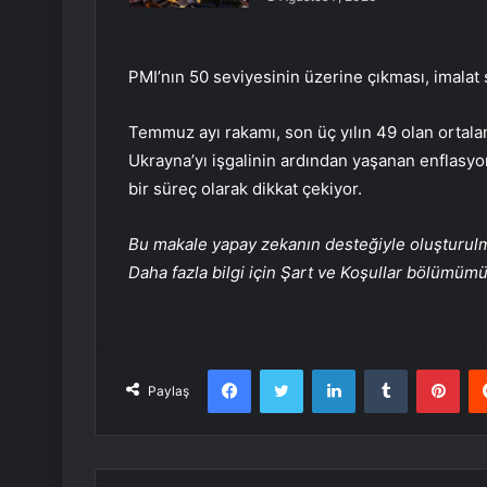
PMI’nın 50 seviyesinin üzerine çıkması, imalat 
Temmuz ayı rakamı, son üç yılın 49 olan ortala
Ukrayna’yı işgalinin ardından yaşanan enflasy
bir süreç olarak dikkat çekiyor.
Bu makale yapay zekanın desteğiyle oluşturulmuş
Daha fazla bilgi için Şart ve Koşullar bölümüm
Facebook
Twitter
LinkedIn
Tumblr
Pint
Paylaş