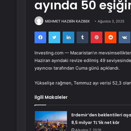
ayında 50 eşiğin
MEHMET HAZBİN KAZBEK
Ağustos 3, 2025
Facebook
Twitter
LinkedIn
Tumblr
Pinterest
Reddit
Investing.com — Macaristan’ın mevsimsellikten 
Haziran ayındaki revize edilmiş 49 seviyesind
yayıncısı tarafından Cuma günü açıklandı.
Yükselişe rağmen, Temmuz ayı verisi 52,3 olan 
İlgili Makaleler
Erdemir’den beklentileri aş
8,5 milyar TL’lik net kâr
Ağustos 7, 2026