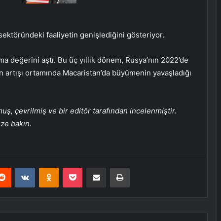
sektöründeki faaliyetin genişlediğini gösteriyor.
ma değerini aştı. Bu üç yıllık dönem, Rusya’nın 2022’de
on artışı ortamında Macaristan’da büyümenin yavaşladığı
, çevrilmiş ve bir editör tarafından incelenmiştir.
üze bakın.
erest
Reddit
VKontakte
Odnoklassniki
Pocket
E-Posta ile paylaş
Yazdır