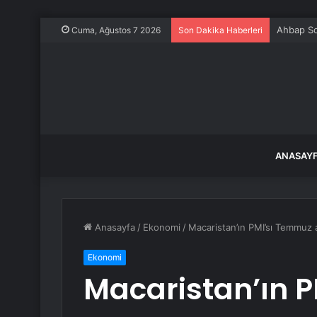
Ahbap So
Cuma, Ağustos 7 2026
Son Dakika Haberleri
ANASAY
Anasayfa
/
Ekonomi
/
Macaristan’ın PMI’sı Temmuz a
Ekonomi
Macaristan’ın 