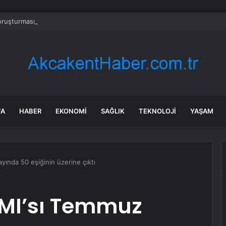
ruşturmasında Ece Üner, Gökhan Özoğuz ve Öykü Serter Tanık Olarak İ
FA
HABER
EKONOMI
SAĞLIK
TEKNOLOJI
YAŞAM
yında 50 eşiğinin üzerine çıktı
PMI’sı Temmuz