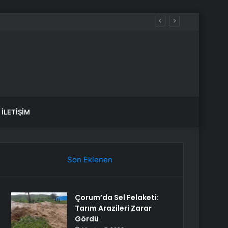
fade Vermek Üzere Adliyeye Geldi
İLETIŞIM
Son Eklenen
Çorum’da Sel Felaketi:
Tarım Arazileri Zarar
Gördü