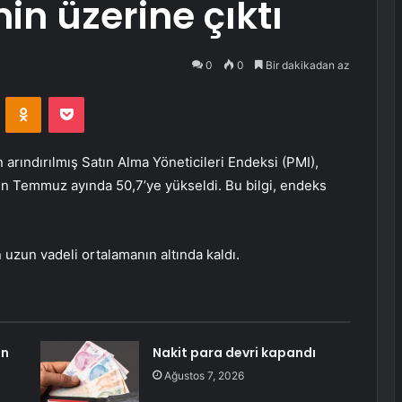
in üzerine çıktı
0
0
Bir dakikadan az
VKontakte
Odnoklassniki
Pocket
arındırılmış Satın Alma Yöneticileri Endeksi (PMI),
en Temmuz ayında 50,7’ye yükseldi. Bu bilgi, endeks
uzun vadeli ortalamanın altında kaldı.
an
Nakit para devri kapandı
Ağustos 7, 2026