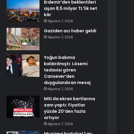
Erdemir’den beklentileri
aşan 8,5 milyar TL’lik net
kâr
Ağustos 7, 2026
Gaziden acı haber geldi
Ağustos 7, 2026
Yoğun bakıma
kaldırılmıştı: Lösemi
tedavisi gören
Cansever’den
duygulandıran mesaj
Ağustos 7, 2026
MSI da ekran kartlarına
zam yaptı: Fiyatlar
yüzde 20’den fazla
artıyor
Ağustos 7, 2026
Mucizevi kurtuluş! 1 ay