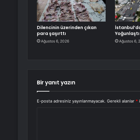
Dilencinin üzerinden çıkan
İstanbul’d
para şaşırttı
Yoğunlaştı
Ağustos 6, 2026
Ağustos 6, 
Bir yanıt yazın
E-posta adresiniz yayınlanmayacak.
Gerekli alanlar
*
i
Y
o
r