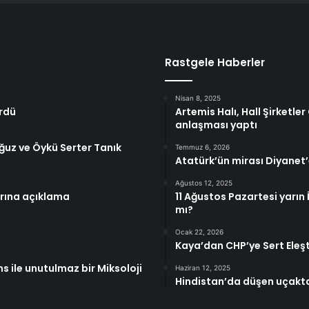
Rastgele Haberler
Nisan 8, 2025
ördü
Artemis Halı, Hall Şirketle
anlaşması yaptı
uz ve Öykü Serter Tanık
Temmuz 6, 2026
Atatürk’ün mirası Diyanet’e
Ağustos 12, 2025
arına açıklama
11 Ağustos Pazartesi yarın
mı?
Ocak 22, 2026
Kaya’dan CHP’ye Sert Eleşti
s ile unutulmaz bir Miksoloji
Haziran 12, 2025
Hindistan’da düşen uçakt