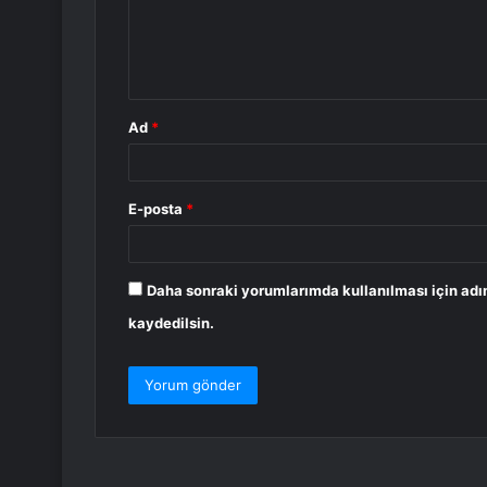
u
m
*
Ad
*
E-posta
*
Daha sonraki yorumlarımda kullanılması için adı
kaydedilsin.