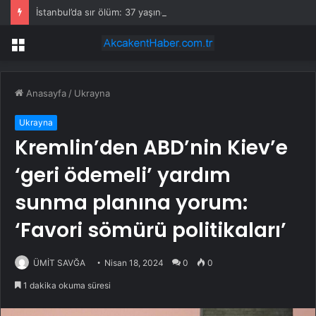
İstanbul’da sır ölüm: 37 yaşındaki kadın savcının evinde ölü bulundu!
Menü
Anasayfa
/
Ukrayna
Ukrayna
Kremlin’den ABD’nin Kiev’e
‘geri ödemeli’ yardım
sunma planına yorum:
‘Favori sömürü politikaları’
ÜMİT SAVĞA
Nisan 18, 2024
0
0
1 dakika okuma süresi