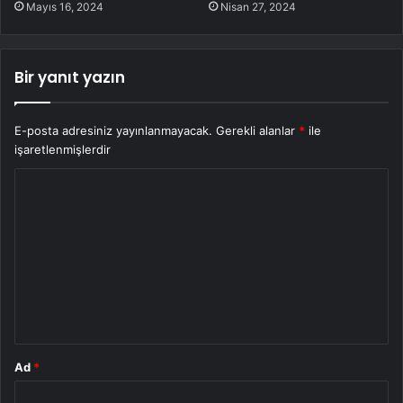
Mayıs 16, 2024
Nisan 27, 2024
Bir yanıt yazın
E-posta adresiniz yayınlanmayacak.
Gerekli alanlar
*
ile
işaretlenmişlerdir
Y
o
r
u
m
*
Ad
*