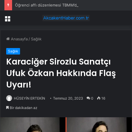
Öğrenci affı düzenlemesi TBMM’de kabul edildi
Menü
Anasayfa
/
Sağlık
Sağlık
Karaciğer Sirozlu Sanatçı
Ufuk Özkan Hakkında Flaş
Uyarı!
HÜSEYİN ERTEKİN
Temmuz 20, 2023
0
16
Bir dakikadan az