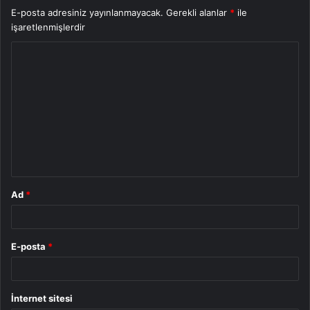
E-posta adresiniz yayınlanmayacak.
Gerekli alanlar
*
ile
işaretlenmişlerdir
Y
o
r
u
m
*
Ad
*
E-posta
*
İnternet sitesi