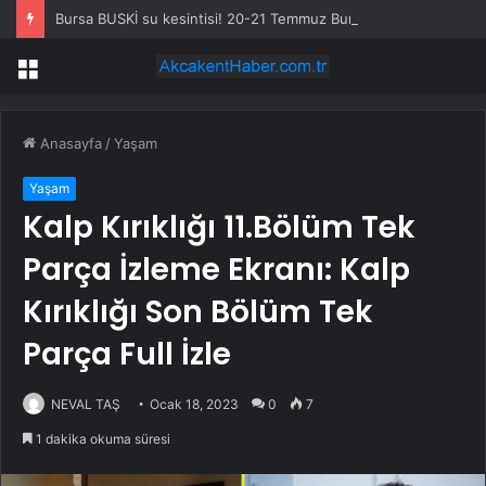
Bursa BUSKİ su kesintisi! 20-21 Temmuz Bursa’da su kesintisi ne zaman bitecek, sular ne zaman gelecek?
Menü
Anasayfa
/
Yaşam
Yaşam
Kalp Kırıklığı 11.Bölüm Tek
Parça İzleme Ekranı: Kalp
Kırıklığı Son Bölüm Tek
Parça Full İzle
NEVAL TAŞ
Ocak 18, 2023
0
7
1 dakika okuma süresi