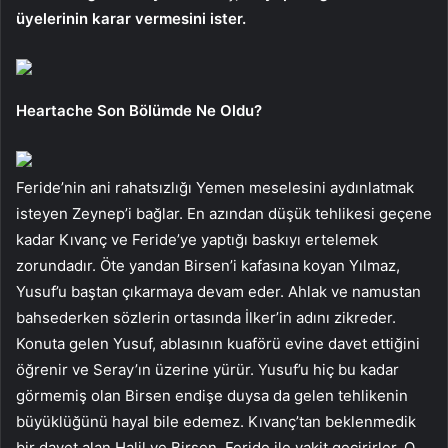
üyelerinin karar vermesini ister.
Heartache Son Bölümde Ne Oldu?
Feride’nin ani rahatsızlığı Yemen meselesini aydınlatmak
isteyen Zeynep’i bağlar. En azından düşük tehlikesi geçene
kadar Kıvanç ve Feride’ye yaptığı baskıyı ertelemek
zorundadır. Öte yandan Birsen’i kafasına koyan Yılmaz,
Yusuf’u baştan çıkarmaya devam eder. Ahlak ve namustan
bahsederken sözlerin ortasında İlker’in adını zikreder.
Konuta gelen Yusuf, ablasının kuaförü evine davet ettiğini
öğrenir ve Seray’ın üzerine yürür. Yusuf’u hiç bu kadar
görmemiş olan Birsen endişe duysa da gelen tehlikenin
büyüklüğünü hayal bile edemez. Kıvanç’tan beklenmedik
bir davet alan Halil ve Birsen, Feride ile vakit geçirirler. O