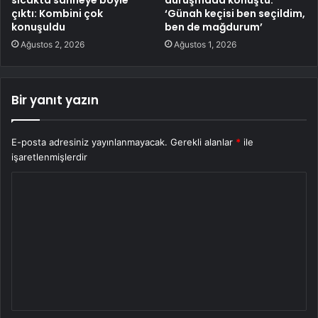
sıcakta sahneye böyle
duruşmada konuştu:
çıktı: Kombini çok
‘Günah keçisi ben seçildim,
konuşuldu
ben de mağdurum’
Ağustos 2, 2026
Ağustos 1, 2026
Bir yanıt yazın
E-posta adresiniz yayınlanmayacak.
Gerekli alanlar
*
ile
işaretlenmişlerdir
Y
o
r
u
m
*