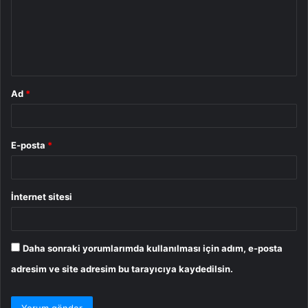
u
m
*
Ad
*
E-posta
*
İnternet sitesi
Daha sonraki yorumlarımda kullanılması için adım, e-posta
adresim ve site adresim bu tarayıcıya kaydedilsin.