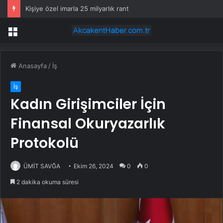
Kişiye özel imarla 25 milyarlık rant
Menü
Anasayfa
/
İş
İş
Kadın Girişimciler İçin
Finansal Okuryazarlık
Protokolü
ÜMİT SAVĞA
Ekim 26, 2024
0
0
2 dakika okuma süresi