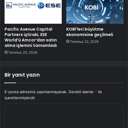
Pacific Avenue Capital
KOBİ’leri büyütme
Partners iştiraki, ESE
ekonomisine geçilmeli
World’ü Amcor’dan satın
Temmuz 22, 2026
alma işlemini tamamladı
Temmuz 23, 2026
Bir yanıt yazın
E-posta adresiniz yayınlanmayacak.
Gerekli alanlar
*
ile
işaretlenmişlerdir
Y
o
r