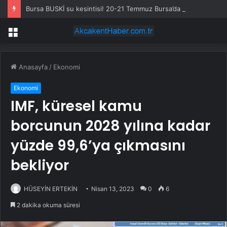
Bursa BUSKİ su kesintisi! 20-21 Temmuz Bursa’da su kesintisi ne zaman bitecek, sular ne zaman gelecek?
Menü
Anasayfa
/
Ekonomi
Ekonomi
IMF, küresel kamu
borcunun 2028 yılına kadar
yüzde 99,6’ya çıkmasını
bekliyor
HÜSEYİN ERTEKİN
Nisan 13, 2023
0
6
2 dakika okuma süresi