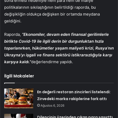
sona ermesi nedeniyle hem para hem de maliye
politikalarının sıkılaştığının belirtildiği raporda, bu
değişikliğin oldukça değişken bir ortamda meydana
geldiğini.
Raporda,
“Ekonomiler, devam eden finansal gerilimlerle
birlikte Covid-19 ile ilgili derin bir durgunluktan hızla
toparlanırken, hükümetler yaşam maliyeti krizi, Rusya’nın
Ukrayna’yı işgali ve finans sektörü istikrarsızlığıyla karşı
karşıya kaldı.”
değerlendirme yapıldı.
İlgili Makaleler
En değerli restoran zincirleri listelendi:
Zirvedeki marka rakiplerine fark attı
Ağustos 6, 2026
Dilencinin üzerinden çıkan para şaşırttı