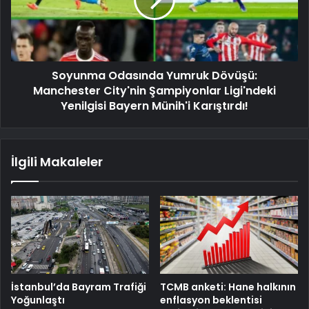
Soyunma Odasında Yumruk Dövüşü:
Manchester City'nin Şampiyonlar Ligi'ndeki
Yenilgisi Bayern Münih'i Karıştırdı!
İlgili Makaleler
İstanbul’da Bayram Trafiği
TCMB anketi: Hane halkının
Yoğunlaştı
enflasyon beklentisi