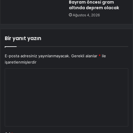
Bayram öncesi gram
altında deprem olacak
Ağustos 4, 2026
Bir yanıt yazın
E-posta adresiniz yayınlanmayacak.
Gerekli alanlar
*
ile
işaretlenmişlerdir
Y
o
r
u
m
*