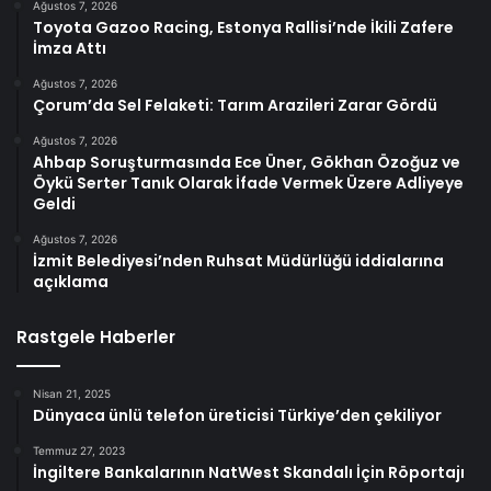
Ağustos 7, 2026
Toyota Gazoo Racing, Estonya Rallisi’nde İkili Zafere
İmza Attı
Ağustos 7, 2026
Çorum’da Sel Felaketi: Tarım Arazileri Zarar Gördü
Ağustos 7, 2026
Ahbap Soruşturmasında Ece Üner, Gökhan Özoğuz ve
Öykü Serter Tanık Olarak İfade Vermek Üzere Adliyeye
Geldi
Ağustos 7, 2026
İzmit Belediyesi’nden Ruhsat Müdürlüğü iddialarına
açıklama
Rastgele Haberler
Nisan 21, 2025
Dünyaca ünlü telefon üreticisi Türkiye’den çekiliyor
Temmuz 27, 2023
İngiltere Bankalarının NatWest Skandalı İçin Röportajı