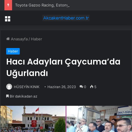
Toyota Gazoo Racing, Estonya Rallisi’nde İkili Zafere İmza Attı
Menü
Anasayfa
/
Haber
Haber
Hacı Adayları Çaycuma’da
Uğurlandı
HÜSEYİN KINIK
Haziran 26, 2023
0
5
Bir dakikadan az