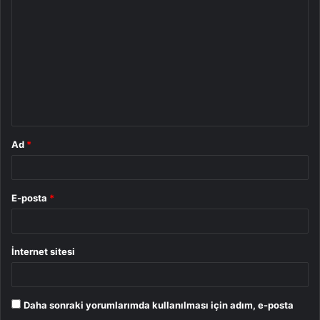
o
r
u
m
*
Ad
*
E-posta
*
İnternet sitesi
Daha sonraki yorumlarımda kullanılması için adım, e-posta