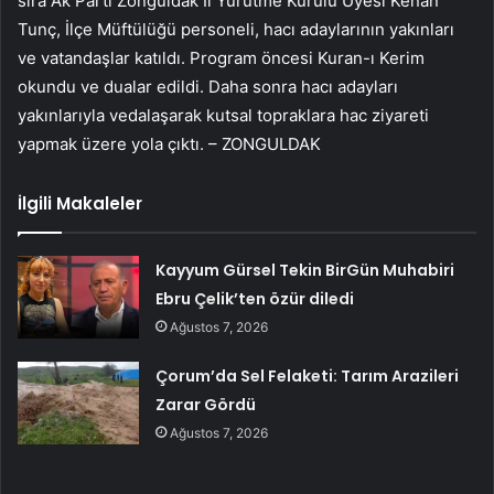
sıra Ak Parti Zonguldak İl Yürütme Kurulu Üyesi Kenan
Tunç, İlçe Müftülüğü personeli, hacı adaylarının yakınları
ve vatandaşlar katıldı. Program öncesi Kuran-ı Kerim
okundu ve dualar edildi. Daha sonra hacı adayları
yakınlarıyla vedalaşarak kutsal topraklara hac ziyareti
yapmak üzere yola çıktı. – ZONGULDAK
İlgili Makaleler
Kayyum Gürsel Tekin BirGün Muhabiri
Ebru Çelik’ten özür diledi
Ağustos 7, 2026
Çorum’da Sel Felaketi: Tarım Arazileri
Zarar Gördü
Ağustos 7, 2026