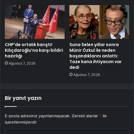
CHP’de ortalık karıştı!
Suna Selen yıllar sonra
Kılıçdaroğlu’na karşı bildiri
Münir Özkul ile neden
hazırlığı
boşandıklarını anlattı:
Taze kana ihtiyacım var
Ağustos 7, 2026
dedi
Ağustos 7, 2026
Bir yanıt yazın
E-posta adresiniz yayınlanmayacak.
Gerekli alanlar
*
ile
işaretlenmişlerdir
Y