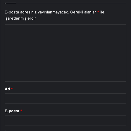
E-posta adresiniz yayınlanmayacak.
Gerekli alanlar
*
ile
işaretlenmişlerdir
Y
o
r
u
m
*
Ad
*
E-posta
*