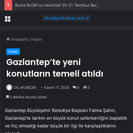
Bursa BUSKİ su kesintisi! 20-21 Temmuz Bursa’da su kesintisi ne zaman bitecek, sular ne zaman gelecek?
Menü
Anasayfa
/
Haber
Haber
Gaziantep’te yeni
konutların temeli atıldı
DİLAN BİÇER
Kasım 17, 2025
0
0
2 dakika okuma süresi
Gaziantep Büyükşehir Belediye Başkanı Fatma Şahin,
Gaziantep’te tarihin en büyük konut seferberliğini başlattık
ve hiç olmadığı kadar büyük bir ilgi ile karşılaştıklarını