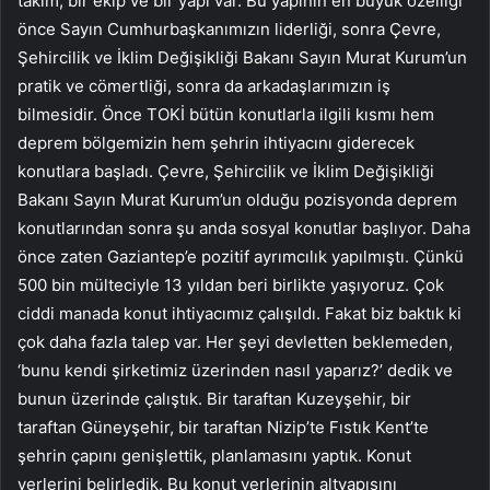
takım, bir ekip ve bir yapı var. Bu yapının en büyük özelliği
önce Sayın Cumhurbaşkanımızın liderliği, sonra Çevre,
Şehircilik ve İklim Değişikliği Bakanı Sayın Murat Kurum’un
pratik ve cömertliği, sonra da arkadaşlarımızın iş
bilmesidir. Önce TOKİ bütün konutlarla ilgili kısmı hem
deprem bölgemizin hem şehrin ihtiyacını giderecek
konutlara başladı. Çevre, Şehircilik ve İklim Değişikliği
Bakanı Sayın Murat Kurum’un olduğu pozisyonda deprem
konutlarından sonra şu anda sosyal konutlar başlıyor. Daha
önce zaten Gaziantep’e pozitif ayrımcılık yapılmıştı. Çünkü
500 bin mülteciyle 13 yıldan beri birlikte yaşıyoruz. Çok
ciddi manada konut ihtiyacımız çalışıldı. Fakat biz baktık ki
çok daha fazla talep var. Her şeyi devletten beklemeden,
‘bunu kendi şirketimiz üzerinden nasıl yaparız?’ dedik ve
bunun üzerinde çalıştık. Bir taraftan Kuzeyşehir, bir
taraftan Güneyşehir, bir taraftan Nizip’te Fıstık Kent’te
şehrin çapını genişlettik, planlamasını yaptık. Konut
yerlerini belirledik. Bu konut yerlerinin altyapısını