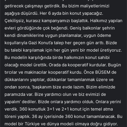
getirecek çalışmayı getirdik. Bu bizim maliyetlerimizi
aşağıya düşürdü. Her 6 ayda bin konut yapacağız.
Çekilişsiz, kurasız kampanyamızı başlattık. Halkımız yapılan
evleri gördüğünde çok beğendi. Geniş balkonlar şehrin
kendi dinamiklerine uygun planlamalar, uygun ödeme
koşullarıyla Gazi Konut’a talep her geçen gün arttı. Bizde
bu talebi karşılamak için her gün yeni bir model üretiyoruz.
Bu modelin karşılığında birde halkımızın konut sahibi
olacağı model ürettik. Orada da kooperatif kurdular. Bugün
tırcılar ve makinacılar kooperatif kurdu. Önce BÜSEM de
dükkanlarını yaptılar, dükkanlar tamamlanmak üzere ve
ondan sonra, ‘başkanım bize evde lazım. Bizim elimizde
paramızda var. Bize yardımcı olun ve biz evimizi de
yapalım’ dediler. Bizde onlara yardımcı olduk. Onlara yerini
verdik. 360 konutluk 3+1 ve 2+1 konut için temel atma
töreni yaptık. 36 ay içerisinde 360 konut tamamlanacak. Bu
model bir Türkiye ve dünya modeli olmaya doğru gidiyor.