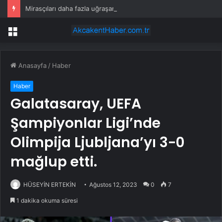
Mirasçıları daha fazla uğraşamadı: Ünlü doktora ait ada rekor fiyata satışa çıktı
Menü
Anasayfa
/
Haber
Haber
Galatasaray, UEFA
Şampiyonlar Ligi’nde
Olimpija Ljubljana’yı 3-0
mağlup etti.
HÜSEYİN ERTEKİN
Ağustos 12, 2023
0
7
1 dakika okuma süresi