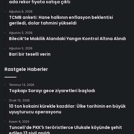
ada rekor fiyata satışa çıktı
Ağustos 6, 2026
TCMB anketi: Hane halkının enflasyon beklentisi
geriledi, dolar tahmini yükseldi
Ağustos 5, 2026
Bilecik’te Makilik Alandaki Yangın Kontrol Altına Alındı
Ağustos 5, 2026
Bari bir teselli verin
Rastgele Haberler
Temmuz 14, 2026
Topkapı Sarayı gece ziyaretleri başladı
Ocak 15, 2026
10 ton kokaini kürekle kazdılar: Ülke tarihinin en büyük
uyuşturucu operasyonu
Kasım 9, 2025
Tunceli’de PKK’lı teröristlerce Ulukale köyünde şehit
edilen 13 sivil anıldı