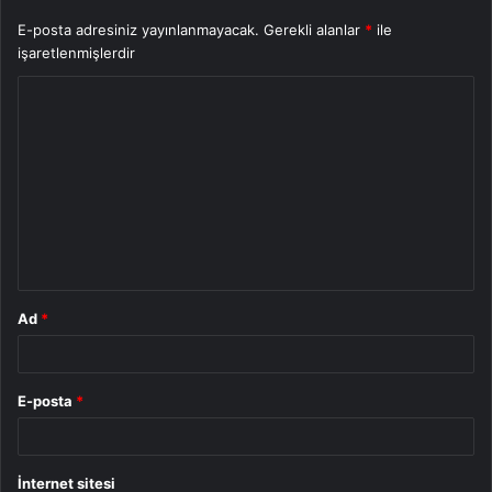
E-posta adresiniz yayınlanmayacak.
Gerekli alanlar
*
ile
işaretlenmişlerdir
Y
o
r
u
m
*
Ad
*
E-posta
*
İnternet sitesi